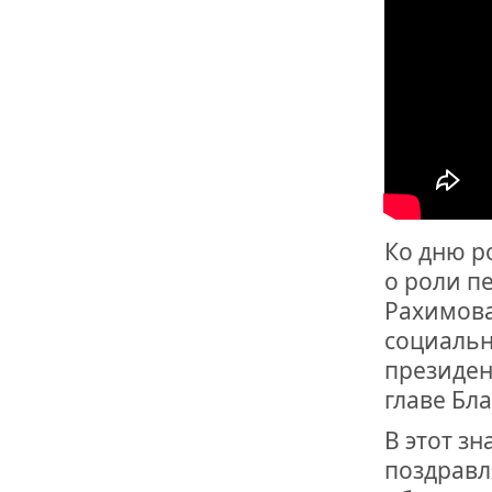
Ко дню р
о роли п
Рахимова
социальн
президен
главе Бл
В этот з
поздравл