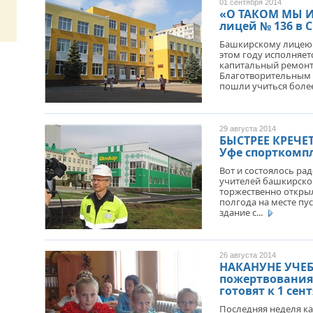
ОТМЕТИЛА 101-Ю ГОДОВЩИНУ
01 сентября 2014
«О ТАКОМ МЫ 
ОБРАЗОВАНИЯ ПОГРАНИЧНЫХ ВОЙСК
РОССИИ
лицей № 136 в С
Башкирскому лицею 
этом году исполняетс
капитальный ремонт
Благотворительным 
пошли учиться более 
29 августа 2014
БЫСТРЕЕ КРЕЧЕТ
Уфе спорткомп
Вот и состоялось ра
учителей башкирской
торжественно открыл
полгода на месте пу
здание с...
26 августа 2014
НАКАНУНЕ УЧЕБ
пожертвования
готовят к 1 сен
Последняя неделя к