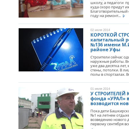
школу, а педагоги п
куда скоро придут их
Благотворительный 
году на ремонт...
02 июля 2014
КОРОТКОЙ СТРО
капитальный р
№136 имени М.
районе Уфы
Строители сейчас од
наружные работы. Вн
уже два десятка лет,
стены, потолки. В л
полы в спортзалах. Вс
01 июля 2014
У СТРОИТЕЛЕЙ 
фонда «УРАЛ» 
возводится но
Пока дети Башкирск
№1 на летнем отдыхе
возведению нового д
первому сентября все