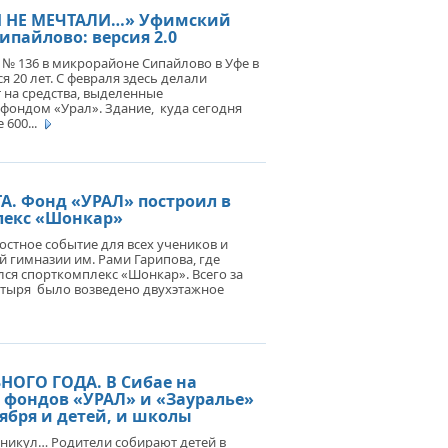
И НЕ МЕЧТАЛИ…» Уфимский
ипайлово: версия 2.0
№ 136 в микрорайоне Сипайлово в Уфе в
я 20 лет. С февраля здесь делали
 на средства, выделенные
фондом «Урал». Здание, куда сегодня
600...
А. Фонд «УРАЛ» построил в
лекс «Шонкар»
достное событие для всех учеников и
 гимназии им. Рами Гарипова, где
ся спорткомплекс «Шонкар». Всего за
стыря было возведено двухэтажное
НОГО ГОДА. В Сибае на
 фондов «УРАЛ» и «Зауралье»
тября и детей, и школы
аникул… Родители собирают детей в