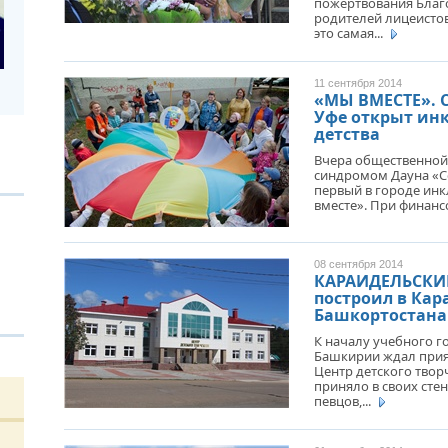
пожертвования Благ
родителей лицеистов
ЧТО
это самая...
ШКО
ДРУЖБА НЕ СЛАБЕЕТ. СОСТОЯЛАСЬ
ОБО
ВСТРЕЧА ДВУХ РУКОВОДИТЕЛЕЙ
БАШ
11 сентября 2014
«МЫ ВМЕСТЕ». 
В ДОМЕ СВОЕМ. ОБ УНИКАЛЬНОЙ
Уфе открыт ин
ЖИЛИЩНОЙ ПРОГРАММЕ
детства
УЧИ
ПЕД
Вчера общественной 
УСЛ
ВНОВЬ О КАРИМЕ ХАКИМОВЕ. ИМЯ
синдромом Дауна «С
СОВЕТСКОГО ДИПЛОМАТА ОБЪЕДИНЯЕТ
первый в городе инк
вместе». При финанс
ДВА ГОСУДАРСТВА
В Н
ПЕД
ДО ГЛУБИНЫ ДУШИ. ФИЛЬМЫ БУЛАТА
ЮНЫ
08 сентября 2014
ЮСУПОВА ПОКАЗАЛИ В КАЗАХСТАНЕ
КАРАИДЕЛЬСКИ
построил в Ка
Башкортостана 
ЛЮБОЙ КОГДА-ТО ПОСТАРЕЕТ.
К началу учебного г
ИНТЕРВЬЮ С ГЛАВРЕДОМ ГАЗЕТЫ
Башкирии ждал прия
«ВЕТЕРАН БАШКОРТОСТАНА»
Центр детского творч
приняло в своих сте
певцов,...
МЕМОРИАЛ СОБРАЛ СОСЛУЖИВЦЕВ. УФА