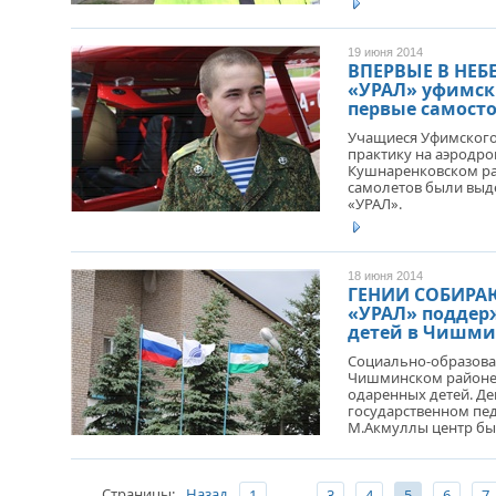
19 июня 2014
ВПЕРВЫЕ В НЕБ
«УРАЛ» уфимск
первые самост
Учащиеся Уфимского
практику на аэродр
Кушнаренковском ра
самолетов были вы
«УРАЛ».
18 июня 2014
ГЕНИИ СОБИРАЮ
«УРАЛ» поддер
детей в Чишми
Социально-образоват
Чишминском районе 
одаренных детей. Д
государственном пе
М.Акмуллы центр был
Страницы:
Назад
...
1
3
4
5
6
7