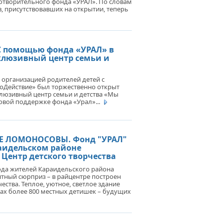
отворительного фонда «УРАЛ». По словам
, присутствовавших на открытии, теперь
БЫ УРОК БЫЛ ИНТЕРЕСНЫМ. В
ЛЕ С.ИСМАИЛОВО
РУДОВАЛИ КАБИНЕТ
КИРСКОГО ЯЗЫКА
С помощью фонда «УРАЛ» в
клюзивный центр семьи и
ТЕЛЯМ УЧИТЕЛЕЙ. ДЛЯ
АГОГОВ ВАЖНО СОЗДАВАТЬ
организацией родителей детей с
ОВИЯ ДЛЯ РАБОТЫ
оДействие» был торжественно открыт
люзивный центр семьи и детства «Мы
овой поддержке фонда «Урал»...
АУКУ СО ШКОЛЬНОЙ СКАМЬИ.
АГОГИЧЕСКИЙ ВУЗ ПОМОГАЕТ
М УЧЕНЫМ ОТКРЫТЬ ДОРОГИ
Е ЛОМОНОСОВЫ. Фонд "УРАЛ"
раидельском районе
Центр детского творчества
ода жителей Караидельского района
тный сюрприз – в райцентре построен
ества. Теплое, уютное, светлое здание
нах более 800 местных детишек – будущих