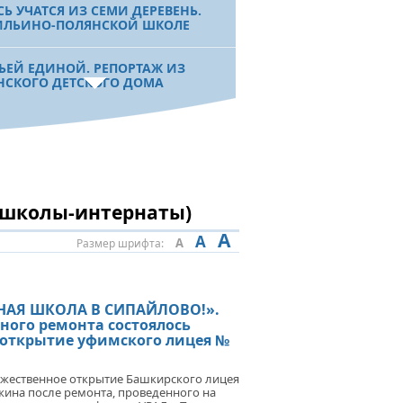
СЬ УЧАТСЯ ИЗ СЕМИ ДЕРЕВЕНЬ.
ИЛЬИНО-ПОЛЯНСКОЙ ШКОЛЕ
ЬЕЙ ЕДИНОЙ. РЕПОРТАЖ ИЗ
НСКОГО ДЕТСКОГО ДОМА
ОИСКАХ ГЕНИАЛЬНОСТИ. БГПУ
М.АКМУЛЛЫ ПРОДОЛЖАЕТ
ОТАТЬ С ОДАРЕННЫМИ ДЕТЬМИ
, школы-интернаты)
ОВО ТВОРЦА ВЫШЕ СЛОВА
ВИТЕЛЕЙ». ИНТЕРВЬЮ С
A
A
A
Размер шрифта:
ИЛЕМ БИКБАЕВЫМ
НАЯ ШКОЛА В СИПАЙЛОВО!».
 УЧЕБЫ И КОМФОРТА.
ного ремонта состоялось
МАКСКИЙ ЛИЦЕЙ-ИНТЕРНАТ
УЧИЛ ОЧЕРЕДНУЮ ПОМОЩЬ
 открытие уфимского лицея №
ЕНАТА
ржественное открытие Башкирского лицея
жина после ремонта, проведенного на