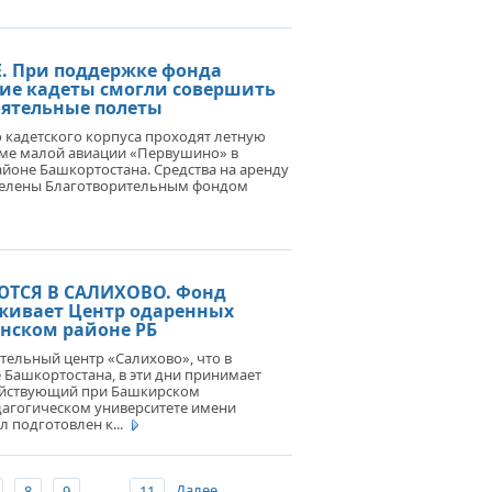
Е. При поддержке фонда
ие кадеты смогли совершить
оятельные полеты
 кадетского корпуса проходят летную
оме малой авиации «Первушино» в
йоне Башкортостана. Средства на аренду
делены Благотворительным фондом
ТСЯ В САЛИХОВО. Фонд
живает Центр одаренных
нском районе РБ
ельный центр «Салихово», что в
Башкортостана, в эти дни принимает
ействующий при Башкирском
дагогическом университете имени
 подготовлен к...
...
Далее
8
9
11