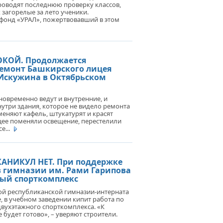
роводят последнюю проверку классов,
 загорелые за лето ученики.
фонд «УРАЛ», пожертвовавший в этом
КОЙ. Продолжается
емонт Башкирского лицея
Искужина в Октябрьском
новременно ведут и внутренние, и
утри здания, которое не видело ремонта
 меняют кафель, штукатурят и красят
ицее поменяли освещение, перестелили
е...
КАНИКУЛ НЕТ. При поддержке
в гимназии им. Рами Гарипова
вый спорткомплекс
ой республиканской гимназии-интерната
, в учебном заведении кипит работа по
вухэтажного спорткомплекса. «К
 будет готово», – уверяют строители.