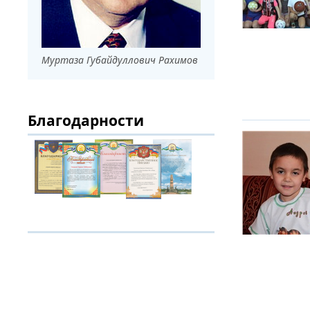
ДРУЖБА НЕ 
ВСТРЕЧА Д
Муртаза Губайдуллович Рахимов
В ДОМЕ СВ
ЖИЛИЩНОЙ
Благодарности
ВНОВЬ О К
СОВЕТСКОГ
ДВА ГОСУД
ДО ГЛУБИН
ЮСУПОВА П
ЛЮБОЙ КОГ
ИНТЕРВЬЮ 
«ВЕТЕРАН 
МЕМОРИАЛ 