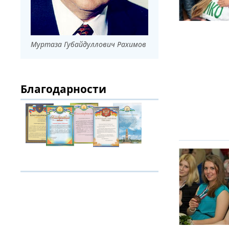
ДРУЖБА НЕ 
ВСТРЕЧА Д
Муртаза Губайдуллович Рахимов
В ДОМЕ СВ
ЖИЛИЩНОЙ
Благодарности
ВНОВЬ О К
СОВЕТСКОГ
ДВА ГОСУД
ДО ГЛУБИН
ЮСУПОВА П
ЛЮБОЙ КОГ
ИНТЕРВЬЮ 
«ВЕТЕРАН 
МЕМОРИАЛ 