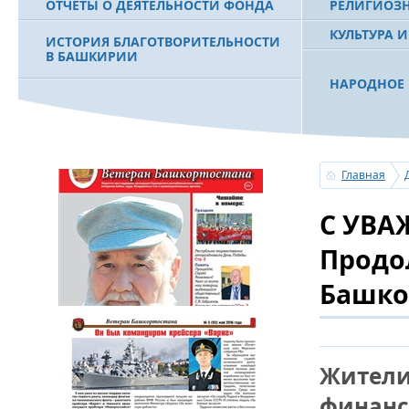
ОТЧЕТЫ О ДЕЯТЕЛЬНОСТИ ФОНДА
РЕЛИГИОЗ
КУЛЬТУРА 
ИСТОРИЯ БЛАГОТВОРИТЕЛЬНОСТИ
В БАШКИРИИ
НАРОДНОЕ 
РАХИМОВ С
ФИЛЬМ О ПЕРВОМ ПРЕЗИДЕНТЕ РБ
ПОБЕДИТЕЛ
МУРТАЗЕ РАХИМОВЕ
«ЗЕМЛЯКИ
Главная
С ПРАЗДНИ
С УВА
ПОЗДРАВЛЕ
БАШКОРТОС
СОВЕТА БЛ
Продо
«УРАЛ» М.
Башко
УСЕРГАН. 
БАШКИРСК
Жители
ОГОНЬ - С
финанс
ПОЖАРОВ М