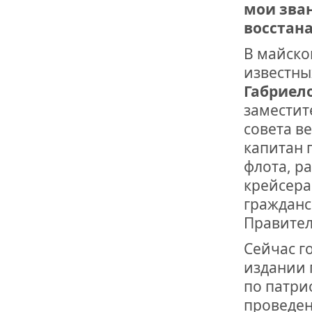
мои зва
восстан
В майско
известны
Габриел
заместит
совета в
капитан 
флота, р
крейсера
гражданс
Правител
Сейчас г
издании 
по патри
проведен