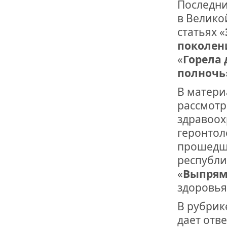
Последн
ОТМЕТИЛА 
ОБРАЗОВАН
в Велико
РОССИИ
статьях «
поколен
«
Горела
полночь
В матери
рассмотр
здравоох
геронтол
прошедш
республи
«
Выпрям
здоровья
В рубрик
дает отве