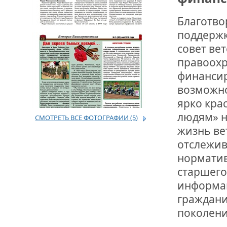
Благотво
ДРУЖБА НЕ 
ВСТРЕЧА Д
поддержк
совет ве
В ДОМЕ СВ
правоохр
ЖИЛИЩНОЙ
финанси
возможно
ВНОВЬ О К
СОВЕТСКОГ
ярко кра
ДВА ГОСУД
людям» н
СМОТРЕТЬ ВСЕ ФОТОГРАФИИ
(5)
жизнь ве
ДО ГЛУБИН
ЮСУПОВА П
отслежив
норматив
старшего
ЛЮБОЙ КОГ
ИНТЕРВЬЮ 
информац
«ВЕТЕРАН 
граждани
поколени
МЕМОРИАЛ 