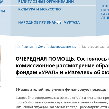
ДА
РЕЛИГИОЗНЫЕ ОРГАНИЗАЦИИ
ТЕХ
КУЛЬТУРА И ИСКУССТВО
ПОЛ
СТИ
РАС
ЛЕЧ
НАРОДНОЕ ПРИЗНАНИЕ. МУРТАЗА
РАХИМОВ СТАЛ ОДНИМ ИЗ
 РБ
ПОБЕДИТЕЛЕЙ ПРОЕКТОВ «АТАЙСАЛ» И
«ЗЕМЛЯКИ»
ЧТО
БОЛ
ПОМ
Главная
Дела
Здравоохранение
Благотворительны
ВОЗ
ПАЦ
С ПРАЗДНИКОМ УРАЗА-БАЙРАМ!
ОЧЕРЕДНАЯ ПОМОЩЬ. Состоялось 
ПОЗДРАВЛЕНИЕ ПЕРВОГО ПРЕЗИДЕНТА
БАШКОРТОСТАНА, ПРЕДСЕДАТЕЛЯ
комиссионное рассмотрение обр
СОВЕТА БЛАГОТВОРИТЕЛЬНОГО ФОНДА
«УРАЛ» М.Г.РАХИМОВА
фондам «УРАЛ» и «Изгелек» об о
ДИА
НУЖ
УСЕРГАН. ИЗДАН XХХV ТОМ «ИСТОРИИ
59 заявителей получили финансовую помощь
БАШКИРСКИХ РОДОВ»
«НА
НЕЛ
В адрес благотворительных фондов «УРАЛ» и «Изгелек» пр
ГОС
просьбой оказать финансовую помощь в лечении болезни, а
ОГОНЬ - СУДЬЯ БЕСПЕЧНОСТИ ЛЮДЕЙ.
ПОЗ
жизненной ситуации. Заявления граждан рассматриваются
ПОЖАРОВ МЕНЬШЕ НЕ СТАНОВИТСЯ
ТРУ