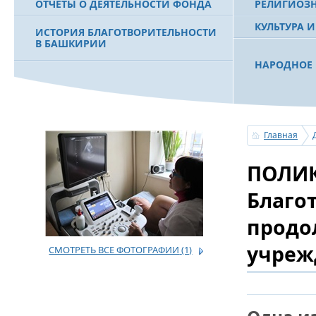
ОТЧЕТЫ О ДЕЯТЕЛЬНОСТИ ФОНДА
РЕЛИГИОЗ
КУЛЬТУРА 
ИСТОРИЯ БЛАГОТВОРИТЕЛЬНОСТИ
В БАШКИРИИ
НАРОДНОЕ 
РАХИМОВ С
ФИЛЬМ О ПЕРВОМ ПРЕЗИДЕНТЕ РБ
ПОБЕДИТЕЛ
МУРТАЗЕ РАХИМОВЕ
«ЗЕМЛЯКИ
Главная
С ПРАЗДНИ
ПОЛИК
ПОЗДРАВЛЕ
БАШКОРТОС
СОВЕТА БЛ
Благо
«УРАЛ» М.
продо
учреж
СМОТРЕТЬ ВСЕ ФОТОГРАФИИ
(1)
УСЕРГАН. 
БАШКИРСК
ОГОНЬ - С
ПОЖАРОВ М