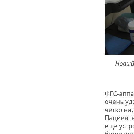
Новый
ФГС-аппа
очень уд
четко ви
Пациенты
еще устр
биопсию,