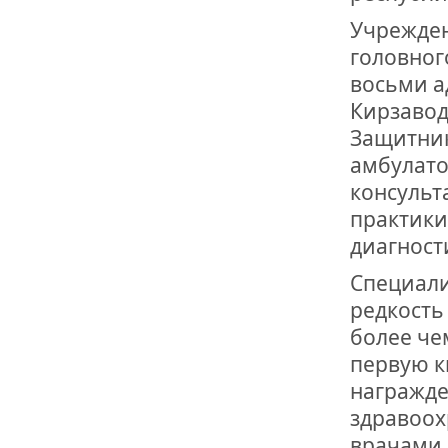
ОТМЕТИЛА 
ОБРАЗОВАН
Учрежден
РОССИИ
головног
восьми ад
Кирзавод
Защитник
амбулато
консульт
практики
диагност
Специали
редкость
более че
первую к
награжде
здравоох
врачами 