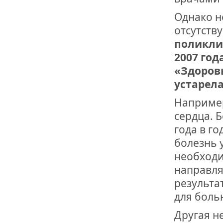
Однако н
отсутств
поликли
2007 год
«Здоровь
устарела
Например
сердца. 
года в г
болезнь 
необходи
направля
результа
для боль
Другая н