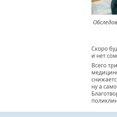
Обследо
Скоро бу
и нет со
Всего тр
медицинс
снижаетс
ну а сам
Благотво
поликлин