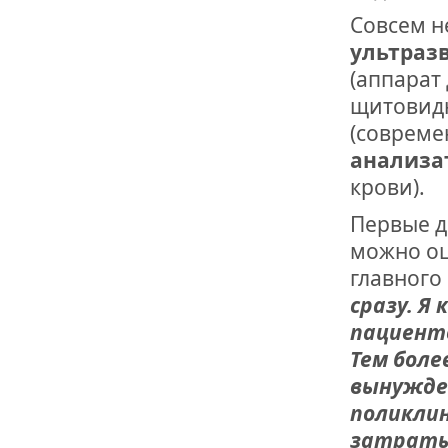
Совсем н
ультраз
(аппарат
щитовид
(совреме
анализа
крови).
Первые д
можно оц
главного
сразу. Я
пациенто
Тем боле
вынужде
поликлин
затраты 