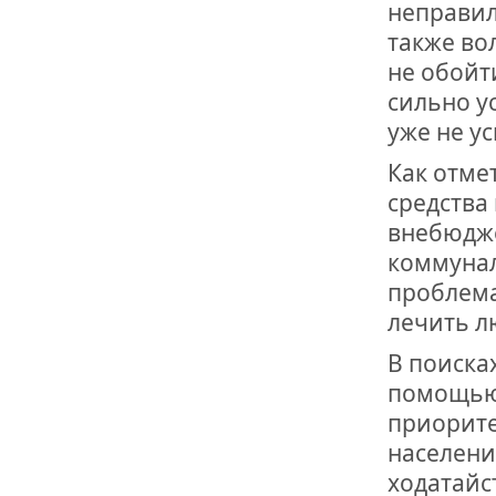
неправил
также во
не обойт
сильно у
уже не у
Как отме
средства
внебюдже
коммунал
проблема
лечить л
В поиска
помощью 
приорите
населени
ходатайс