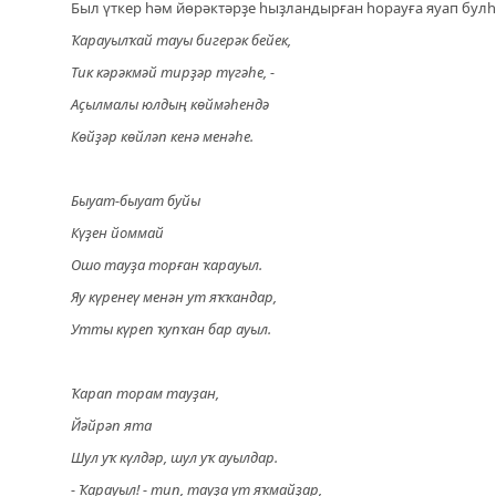
Был үткер һәм йөрәктәрҙе һыҙландырған һорауға яуап бул
Ҡарауылҡай тауы бигерәк бейек,
Тик кәрәкмәй тирҙәр түгәһе, -
Аҫылмалы юлдың көймәһендә
Көйҙәр көйләп кенә менәһе.
Быуат-быуат буйы
Күҙен йоммай
Ошо тауҙа торған ҡарауыл.
Яу күренеү менән ут яҡҡандар,
Утты күреп ҡупҡан бар ауыл.
Ҡарап торам тауҙан,
Йәйрәп ята
Шул уҡ күлдәр, шул уҡ ауылдар.
- Ҡарауыл! - тип, тауҙа ут яҡмайҙар,