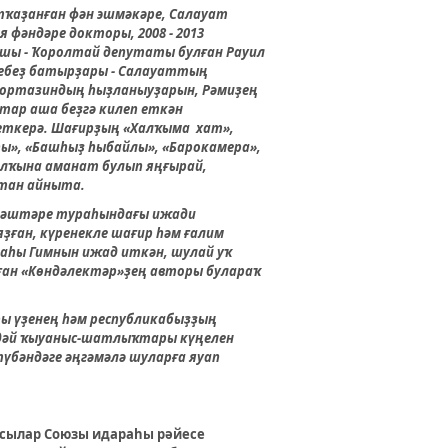
ҡаҙанған фән эшмәкәре, Салауат
 фәндәре докторы, 2008 - 2013
ы - Ҡоролтай депутаты булған Рауил
ебеҙ батырҙары - Салауаттың
 Мортазиндың һыҙланыуҙарын, Рәмиҙең
ар аша беҙгә килеп еткән
 еткерә. Шағирҙың «Халҡыма хат»,
һы», «Башһыҙ һыбайлы», «Барокамера»,
халҡына аманат булып яңғырай,
ҡтан айныта.
мдәштәре тураһындағы ижади
ҙған, күренекле шағир һәм ғалим
аһы Гимнын ижад иткән, шулай уҡ
рған «Көндәлектәр»ҙең авторы булараҡ
ры үҙенең һәм республикабыҙҙың
ндәй ҡыуаныс-шатлыҡтары күңелен
түбәндәге әңгәмәлә шуларға яуап
ыусылар Союзы идараһы рәйесе