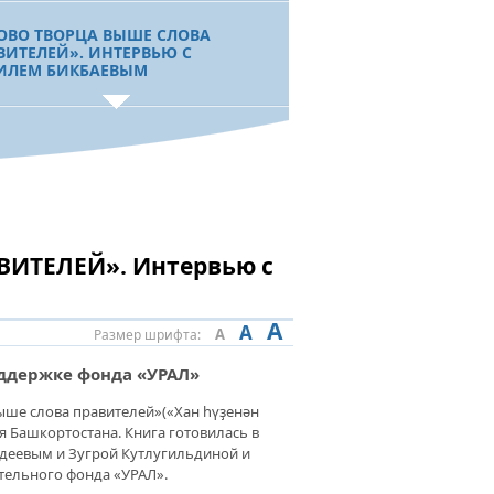
ОВО ТВОРЦА ВЫШЕ СЛОВА
ВИТЕЛЕЙ». ИНТЕРВЬЮ С
ИЛЕМ БИКБАЕВЫМ
 УЧЕБЫ И КОМФОРТА.
МАКСКИЙ ЛИЦЕЙ-ИНТЕРНАТ
УЧИЛ ОЧЕРЕДНУЮ ПОМОЩЬ
ЕНАТА
ИТЕЛЕЙ». Интервью с
БЫ УРОК БЫЛ ИНТЕРЕСНЫМ. В
ЛЕ С.ИСМАИЛОВО
РУДОВАЛИ КАБИНЕТ
A
A
A
Размер шрифта:
КИРСКОГО ЯЗЫКА
оддержке фонда «УРАЛ»
ыше слова правителей»(«Хан һүҙенән
ТЕЛЯМ УЧИТЕЛЕЙ. ДЛЯ
 Башкортостана. Книга готовилась в
АГОГОВ ВАЖНО СОЗДАВАТЬ
ОВИЯ ДЛЯ РАБОТЫ
адеевым и Зугрой Кутлугильдиной и
тельного фонда «УРАЛ».