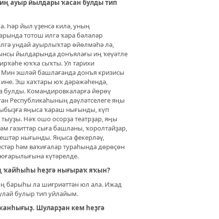
иң ауыр йылдары ҡасан булды тип
. Һәр йыл үҙенсә килә, уның
дарында тотош илгә ҡара бәләләр
лгә ундай ауырлыҡтар өйөлмәһә лә,
нынсы йылдарында донъялағы иң ҡеүәтле
ирҡәһе юҡҡа сыҡты. Ул тарихи
. Мин эшләй башлағанда донъя кризисы
ине. Эш хаҡтары юҡ дәрәжәһендә,
ҙа булды. Командировкаларға йөрөү
тан Республикаһының дәүләтселеге яңы
хыбыҙға яңыса ҡараш нығынды, күп
ыуҙы. Нәҡ ошо осорҙа театрҙар, яңы
әм гәзиттәр сыға башланы, ҡоролтайҙар,
нештәр нығынды. Яңыса фекерләү,
естәр һәм ваҡиғалар тураһында дөрөҫөн
е юғарылығына күтәрелде.
ҙең ҡайһыһы һеҙгә нығыраҡ яҡын?
ың барыһы ла шиғриәттән юл ала. Ижад
лай булыр тип уйлайым.
ҡанһығыҙ. Шуларҙан кем һеҙгә