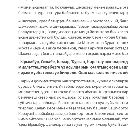
- Миңә, ысынлап та, һоҡланғыс шәхестәр менән аралашырға
белмәгән, туранан-тура бәйләнештә булмаған күренештәр ҙ
«Шәжәрәң Урал батырҙан башланғанын оноторға, / Эй, ба
шәжәрәм» исемле шиғырымда. Тарихи тамырҙарыбыҙ бына 
Салауаттарҙың, Вәлидиҙәрҙең дә миңә йоғонтоһо бик көсл
ысын шәхестәр күп булды. Киләсәк өсөн бөйөк «Урал батыр
ҡаһарманлыҡ күрһәткән яҡташым Мөхәмәтша Буранғолов 
Мостай Кәрим, Ғайса Хөсәйенов, Рәми Ғарипов кеүек остаз
Шәхестәрҙең бына ниндәйҙәре менән осраштырҙы мине бә
- Ырымбур, Силәбе, һамар, Ҡурған, һарытау өлкәләре
милләттәштәребеҙгә үҙ асылдарын юғалтмаҫ өсөн Баш
ярҙам күрһәтелмәүе билдәле. Ошо мәсьәләне нисек яй
- Тарихи документтарҙа Башҡортостандың күрше өлкәләрҙә
бурысы билдәләнгән. Ул төбәктәрҙә бик күренекле тарихи 
милләтенең үҫешенә көслө йоғонто яһаған. Ҡыҙғанысҡа ҡа
бәйләнеш хәҙер ныҡ йомшарҙы. Уларҙы юғалтып барабыҙ 
субъекттар араһында Башҡортостан менән ҡул ҡуйылған ки
тиерлек. Халыҡ көсө менән төҙөлгән, тәү башлап Башҡорто
Карауанһарайыбыҙ асылда башҡорт өсөн бикле икән, сикт
нимә әйтәһең? Был хәл Башҡортостанға ғына ҡағылмай, тот
Үҙем Ырымбур далаларында тыуып үҫтем, ғүмер буйы Баш