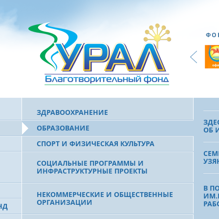
ДЕТ
«СЛ
ФО
ПРА
КУТ
ДРУ
ВЫП
ДЕТ
ЗДРАВООХРАНЕНИЕ
ЗДЕ
ОБРАЗОВАНИЕ
ОБ 
СПОРТ И ФИЗИЧЕСКАЯ КУЛЬТУРА
СЕМ
УЗЯ
СОЦИАЛЬНЫЕ ПРОГРАММЫ И
ИНФРАСТРУКТУРНЫЕ ПРОЕКТЫ
В П
НЕКОММЕРЧЕСКИЕ И ОБЩЕСТВЕННЫЕ
ИМ.
ОРГАНИЗАЦИИ
РАБ
НД