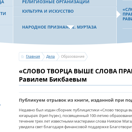
ДА
РЕЛИГИОЗНЫЕ ОРГАНИЗАЦИИ
«СЛ
КУЛЬТУРА И ИСКУССТВО
СТИ
ПРА
РАВ
НАРОДНОЕ ПРИЗНАНИЕ. МУРТАЗА
РАХИМОВ СТАЛ ОДНИМ ИЗ
 РБ
ПОБЕДИТЕЛЕЙ ПРОЕКТОВ «АТАЙСАЛ» И
ДЛЯ
«ЗЕМЛЯКИ»
БАЙ
ПОЛ
МЕЦ
Главная
Дела
Образование
С ПРАЗДНИКОМ УРАЗА-БАЙРАМ!
«СЛОВО ТВОРЦА ВЫШЕ СЛОВА ПРАВ
ПОЗДРАВЛЕНИЕ ПЕРВОГО ПРЕЗИДЕНТА
БАШКОРТОСТАНА, ПРЕДСЕДАТЕЛЯ
ЧТО
Равилем Бикбаевым
СОВЕТА БЛАГОТВОРИТЕЛЬНОГО ФОНДА
ШКО
«УРАЛ» М.Г.РАХИМОВА
ОБО
БАШ
Публикуем отрывок из книги, изданной при п
УСЕРГАН. ИЗДАН XХХV ТОМ «ИСТОРИИ
Недавно был издан сборник публицистики «Слово творца в
БАШКИРСКИХ РОДОВ»
УЧИ
юғарыраҡ Әҙип һүҙе»), посвященный 100-летию образования
ПЕД
УСЛ
течение трех лет известными мастерами слова Ниязом Маг
ОГОНЬ - СУДЬЯ БЕСПЕЧНОСТИ ЛЮДЕЙ.
увидела свет благодаря финансовой поддержке Благотвори
ПОЖАРОВ МЕНЬШЕ НЕ СТАНОВИТСЯ