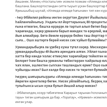
йәшәнек. Минең «Ностальгия» исемле поэмам «Илемдә иле
башлана. Башҡортостандан ситтә тыуып үҫкән башҡорттар
Яҙмышыбыҙ шулай, «Илемдә илемде һағынам» тип көн күрә
- Һеҙ Әбйәлил районы ингән округтан Дәүләт Йыйылыш
һайланғайнығыҙ. Ундағы ял йорттарының 80 проценты
ғына етмәгән, башҡа ерҙәрҙе лә тартып алып бөтөп ба
ҡарағанда, хәҙер урманға барып миндек тә әҙерләй, м
йыя алмайҙар. Бөтә йәмле ерҙәрҙә бейек таш йорттар 
сыға... Ошо эштәргә берәй нисек сик ҡуйып булмаймы?
Урмандарыбыҙға ла үҙебеҙ хужа түгел хәҙер. Мәскәүҙә
урмандарыбыҙҙы 49 йылға арендаға алған. Уйлап ҡына 
хатта бер көндә ҡолас етмәҫлек ҡарағайҙар тейәлгән 
Белорет һәм башҡа урманлы төбәктәрҙән ҡайҙалыр юлла
ҡаҡ ялан, эшлектән сыҡҡан ташландыҡ ерме? Ошо хыя
ҡуйылды икән? Был хәлде бер нисек тә төҙәтеп булма
Һеҙҙең шиғырығыҙҙағы «Илемдә илемде һағынам» ти
йөрәген әрнетәлер бөгөн. Нисек уйлайһығыҙ, беҙҙең ха
тулыһынса ысын хужа булып йәшәй алыр микән?
- Әбйәлилдең хозур тәбиғәтенә Ҡарауыл тауынан һоҡланып
тауы» тигән шиғырым да бар. «Торатау», «Ирәмәл» исемлел
ингән улар.