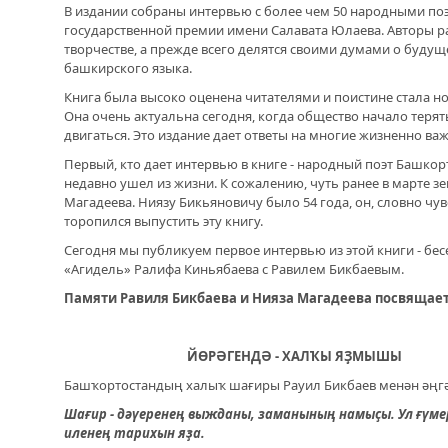
В издании собраны интервью с более чем 50 народными по
В Н
государственной премии имени Салавата Юлаева. Авторы ра
ДРУЖБА НЕ СЛАБЕЕТ. СОСТОЯЛАСЬ
ПЕД
творчестве, а прежде всего делятся своими думами о буду
ВСТРЕЧА ДВУХ РУКОВОДИТЕЛЕЙ
ЮНЫ
башкирского языка.
Книга была высоко оценена читателями и поистине стала н
В ДОМЕ СВОЕМ. ОБ УНИКАЛЬНОЙ
Она очень актуальна сегодня, когда общество начало терят
ЖИЛИЩНОЙ ПРОГРАММЕ
двигаться. Это издание дает ответы на многие жизненно ва
Первый, кто дает интервью в книге - народный поэт Башкор
ВНОВЬ О КАРИМЕ ХАКИМОВЕ. ИМЯ
недавно ушел из жизни. К сожалению, чуть ранее в марте з
СОВЕТСКОГО ДИПЛОМАТА ОБЪЕДИНЯЕТ
Магадеева. Ниязу Бикьяновичу было 54 года, он, словно чу
ДВА ГОСУДАРСТВА
торопился выпустить эту книгу.
Сегодня мы публикуем первое интервью из этой книги - бе
ДО ГЛУБИНЫ ДУШИ. ФИЛЬМЫ БУЛАТА
«Агидель» Ралифа Киньябаева с Равилем Бикбаевым.
ЮСУПОВА ПОКАЗАЛИ В КАЗАХСТАНЕ
Памяти Равиля Бикбаева и Нияза Магадеева посвящае
ЛЮБОЙ КОГДА-ТО ПОСТАРЕЕТ.
ИНТЕРВЬЮ С ГЛАВРЕДОМ ГАЗЕТЫ
ЙӨРӘГЕНДӘ - ХАЛҠЫ ЯҘМЫШЫ
«ВЕТЕРАН БАШКОРТОСТАНА»
Башҡортостандың халыҡ шағиры Рауил Бикбаев менән әңг
Шағир - дәүеренең выжданы, заманының намыҫы. Ул ғүм
иленең тарихын яҙа.
МЕМОРИАЛ СОБРАЛ СОСЛУЖИВЦЕВ. УФА