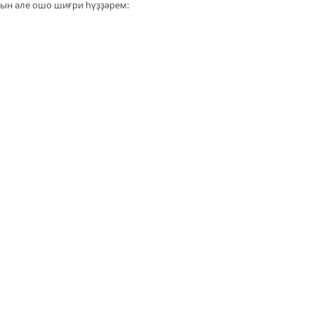
һын әле ошо шиғри һүҙҙәрем: