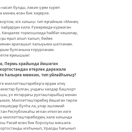
 насип булды, ләкин үҙем күреп
ә минең өсөн бик ҡәҙерле.
шҡортом, юҡ хаҡың» тип яҙғайным «Минең
ҡайҙарҙан килә. Ғүмеремдә күрмәгән
ө. Көндәлек тормошомда һәйбәт кешеләр,
»ҙы яҙып алып ҡалып, бөйөк
менән аралашып ҡалыуыма шатланам.
дарым булғанына ғорурланам.
хетле яҙмышым!
ндә, Пермь крайында йәшәгән
ҡортостандан етерлек дәрәжәлә
ға һалырға мөмкин, тип уйлайһығыҙ?
ге милләттәштәребеҙгә ярҙам итеү
шәхестәр булған, ундағы хәлдәр башҡорт
ршы, ул яҡтарҙағы рухташтарыбыҙ менән
һымаҡ. Милләттәштәребеҙ йәшәгән төрлө
лешеүҙәр булһа ла, улар эшләмәй
стан Республикаһы иғлан ителгән изге
әш милләттәштәребеҙҙең хәле хаҡында
ош Рәсәй өсөн бик борсоулы мәсьәлә.
ҡортостанды юҡһынып, Уралды һағынып