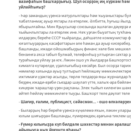
вазифаһын башҡарҙығыҙ. Шул осорҙоң иң күркәм һәм 
уйлайһығыҙ?
- Һәр замандың үҙенсә матурлыҡтары һәм ҡыуаныстары була
ҡабатланмаҫ ауыр яҡтары ла етерлек. Әлбиттә, һуғыш йыл
ябырылғайны. Мин Яҙыусылар союзында эшләгән дәүерҙә и
ҡыйынлыҡтары ла етерлек ине. Нәҡ уҙған быуаттың туҡһа
илдәрҙең береһе СССР ҡыйралды, дәһшәтле коммунистар ф
юғалтыуҙарҙың касафаттарын әле һаман да ауыр кисерәбеҙ
башланды, ижади ойошмабыҙҙың финанс хәле бик мөшкөл 
бензинға аҡса табып булмай, телефонһыҙ ултырған саҡтар 
тураһында уйлау ҙа юҡ. Ләкин ошо уҡ йылдарҙа Башҡортос
кимәлгә күтәрелде, үҙаллығыбыҙ көсәйҙе. Был осорҙа тари
нәмәләр хаҡында ауыҙ тултырып һөйләшеү мөмкинлектәре т
ижтимағи үҙәктәр асылды, төрлө телдәрҙә яңы журналдар һ
беҙҙең ижади-әҙәби съездар шаулап үтте, халыҡ-ара бәйлә
киңерәк ҡараштар үҙен раҫланы. Элек тыйып киленгән шәх
әйтеп һөйләү мөмкинлеге тыуҙы. Башҡорт теле дәүләт тел
-
Шағир, ғалим, публицист, сәйәсмән... - ошо өлкәләр
- Быларҙың һәр береһе үҙенсә күңелемә яҡын, ләкин уларҙ
юлым шиғырҙан башланды, ғүмеремдең аҙағына тиклем шу
- Ғүмер юлығыҙҙа күп билдәле шәхестәр менән аралаш
айырыуса ныҡ йоғонто яһаны?