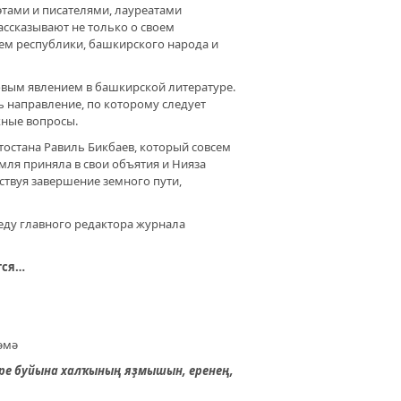
этами и писателями, лауреатами
АУКУ СО ШКОЛЬНОЙ СКАМЬИ.
ссказывают не только о своем
АГОГИЧЕСКИЙ ВУЗ ПОМОГАЕТ
щем республики, башкирского народа и
М УЧЕНЫМ ОТКРЫТЬ ДОРОГИ
овым явлением в башкирской литературе.
ь направление, по которому следует
жные вопросы.
тостана Равиль Бикбаев, который совсем
емля приняла в свои объятия и Нияза
вствуя завершение земного пути,
седу главного редактора журнала
тся…
әмә
ере буйына халҡының яҙмышын, еренең,