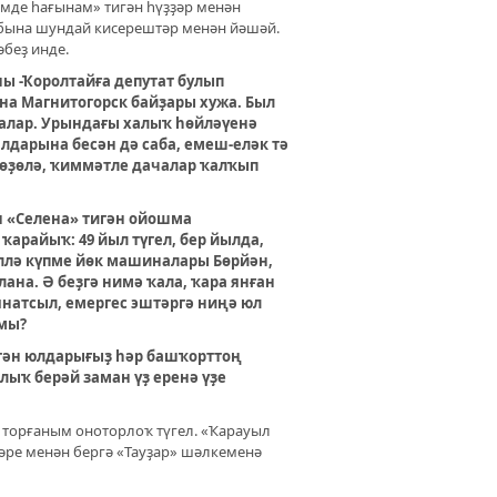
мде һағынам» тигән һүҙҙәр менән
 бына шундай кисерештәр менән йәшәй.
беҙ инде.
ы -Ҡоролтайға депутат булып
на Магнитогорск байҙары хужа. Был
ралар. Урындағы халыҡ һөйләүенә
алдарына бесән дә саба, емеш-еләк тә
төҙөлә, ҡиммәтле дачалар ҡалҡып
н «Селена» тигән ойошма
ҡарайыҡ: 49 йыл түгел, бер йылда,
әллә күпме йөк машиналары Бөрйән,
на. Ә беҙгә нимә ҡала, ҡара янған
натсыл, емергес эштәргә ниңә юл
ймы?
гән юлдарығыҙ һәр башҡорттоң
лыҡ берәй заман үҙ еренә үҙе
 торғаным оноторлоҡ түгел. «Ҡарауыл
әре менән бергә «Тауҙар» шәлкеменә