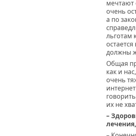
мечтают 
очень ос
а по зак
справедл
льготам 
остается
должны ж
Общая пр
как и нас
очень тя
интернето
говорить
их не хва
– Здоров
лечения,
– Конечно