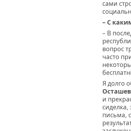
сами стр
социально
– С каки
– В посл
республи
вопрос т
часто пр
некоторы
бесплатн
Я долго 
Осташев
и прекра
сиделка,
письма, 
результа
заслужен