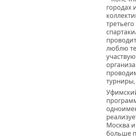
городах 
коллекти
третьего 
спартаки
проводит
люблю те
участвую
организа
проводим
турниры,
Уфимский
программ
одноимен
реализуе
Москва и
больше п