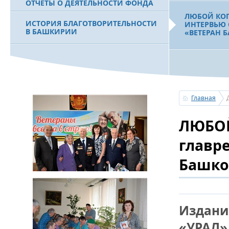
ОТЧЕТЫ О ДЕЯТЕЛЬНОСТИ ФОНДА
ЛЮБОЙ КОГ
ИСТОРИЯ БЛАГОТВОРИТЕЛЬНОСТИ
ИНТЕРВЬЮ 
В БАШКИРИИ
«ВЕТЕРАН 
ФИЛЬМ О ПЕРВОМ ПРЕЗИДЕНТЕ РБ
МУРТАЗЕ РАХИМОВЕ
МЕМОРИАЛ 
ОТМЕТИЛА 
ОБРАЗОВАН
РОССИИ
Главная
ЛЮБОЙ
главр
Башко
Издани
«УРАЛ»