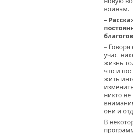
новую во
воинам.
– Расска
постоянн
благогов
– Говоря
участнико
жизнь то
что и по
жить инт
изменить
никто не 
внимания
они и от
В некото
программ