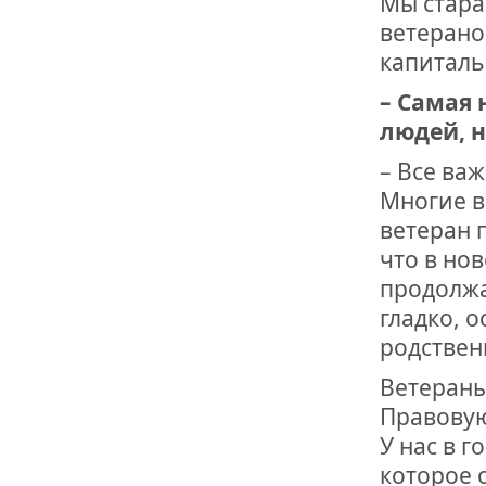
Мы стара
ветерано
капиталь
– Самая
людей, н
– Все ва
Многие в
ветеран 
что в но
продолжа
гладко, о
родствен
Ветераны
Правовую
У нас в 
которое 