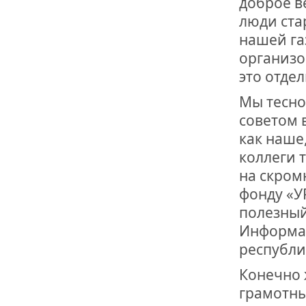
доброе в
люди ста
нашей га
организо
это отде
Мы тесно
советом 
как наше,
коллеги 
на скром
фонду «У
полезный
Информа
республи
Конечно 
грамотны