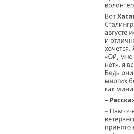
волонтёр
Вот
Хаса
Сталингр
августе и
и отличн
хочется.
«Ой, мне 
нет», я 
Ведь они
многих б
как мини
– Расска
– Нам оч
ветеранс
принято 