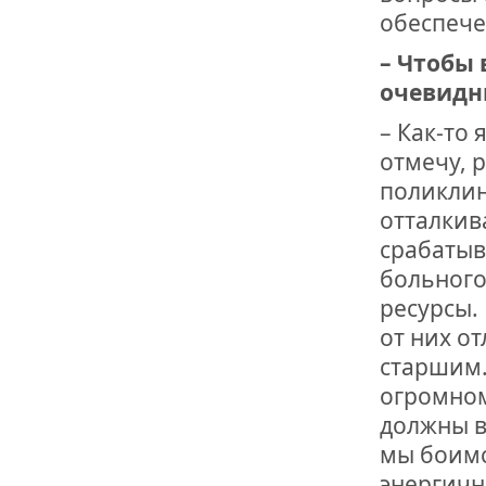
обеспече
– Чтобы 
очевидн
– Как-то
отмечу, 
поликлин
отталкив
срабатыв
больного
ресурсы.
от них о
старшим.
огромном
должны в
мы боимс
энергичн