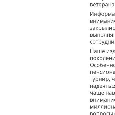
ветерана
Информац
внимание
закрылис
выполняю
сотрудни
Наше изд
поколени
Особенно
пенсионе
турнир, 
надеятьс
чаще нав
внимание
миллиона
вопросы 