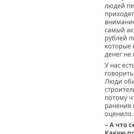
людей пе
приходят
внимание
самый ак
рублей п
которые 
денег не 
У нас ес
говорить
Люди оби
строител
потому ч
ранения 
оценило.
– А что 
Какую п