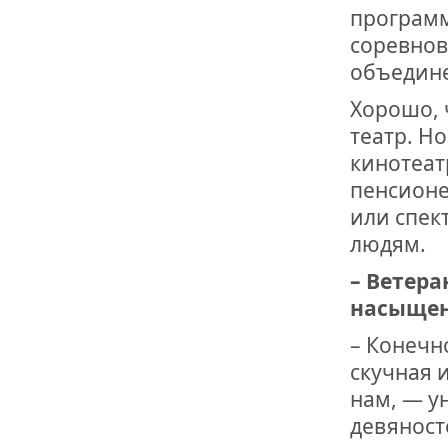
программ
соревнов
объедин
Хорошо, 
театр. Но
кинотеат
пенсионе
или спек
людям.
– Ветера
насыщен
– Конечно
скучная 
нам, — у
девяност