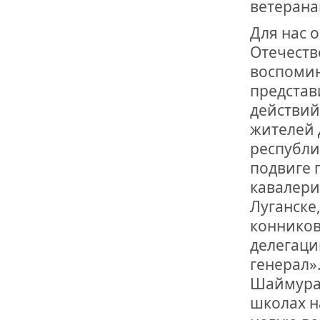
ветерана
Для нас 
Отечеств
воспомин
представ
действий
жителей 
республик
подвиге 
кавалери
Луганске
конников
делегаци
генерал»
Шаймурат
школах н