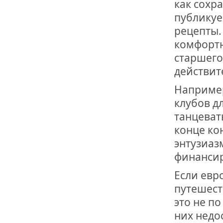
как сохр
публикуе
рецепты.
комфорт
старшего
действит
Например
клубов д
танцеват
конце ко
энтузиаз
финанси
Если евр
путешест
это не п
них недо