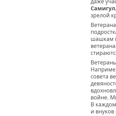
даже уча
Самигул
зрелой к
Ветерана
подростк
шашкам м
ветерана
стираютс
Ветераны
Наприме
совета в
девяносто
вдохновл
войне. М
В каждом
и внуков