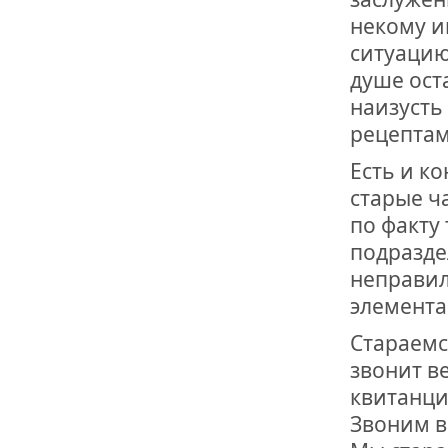
некому и
ситуацию
душе ост
наизусть
рецептам
Есть и к
старые ч
по факту
подразде
неправил
элемента
Стараемс
звонит в
квитанци
Звоним в