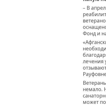
– В апре
реабилит
ветерано
оснащено
Фонд и н
«Афганск
необходи
благодар
лечения 
отзывают
Рауфовне
Ветераны
немало. 
санаторн
может по