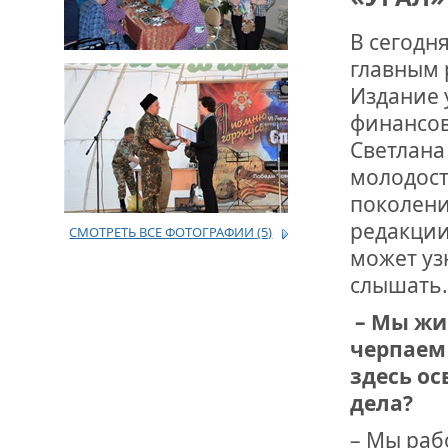
В сегодн
главным 
Издание 
финансов
Светлана
молодост
поколени
редакции
СМОТРЕТЬ ВСЕ ФОТОГРАФИИ
(5)
может уз
слышать.
– Мы жи
черпаем
здесь ос
дела?
– Мы раб