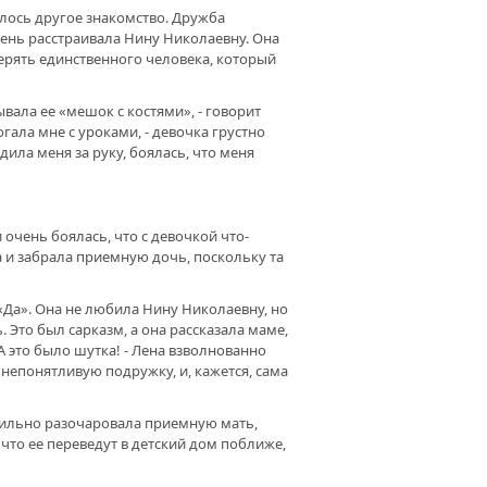
залось другое знакомство. Дружба
ень расстраивала Нину Николаевну. Она
терять единственного человека, который
ывала ее «мешок с костями», - говорит
гала мне с уроками, - девочка грустно
дила меня за руку, боялась, что меня
чень боялась, что с девочкой что-
 и забрала приемную дочь, поскольку та
: «Да». Она не любила Нину Николаевну, но
. Это был сарказм, а она рассказала маме,
А это было шутка! - Лена взволнованно
 непонятливую подружку, и, кажется, сама
 сильно разочаровала приемную мать,
, что ее переведут в детский дом поближе,