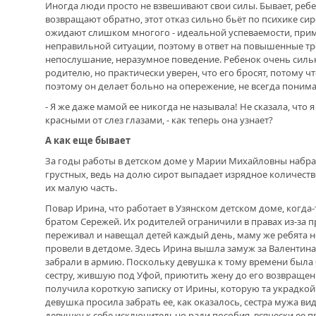
Иногда люди просто не взвешивают свои силы. Бывает, ребе
возвращают обратно, этот отказ сильно бьёт по психике си
ожидают слишком многого - идеальной успеваемости, прим
неправильной ситуации, поэтому в ответ на повышенные тр
непослушание, неразумное поведение. Ребенок очень силь
родителю, но практически уверен, что его бросят, потому ч
поэтому он делает больно на опережение, не всегда понима
- Я же даже мамой ее никогда не называла! Не сказала, что 
красными от слез глазами, - как теперь она узнает?
А как еще бывает
За годы работы в детском доме у Марии Михайловны набра
грустных, ведь на долю сирот выпадает изрядное количест
их малую часть.
Повар Ирина, что работает в Узянском детском доме, когда
братом Сережей. Их родителей ограничили в правах из-за 
переживал и навещал детей каждый день, маму же ребята не 
провели в детдоме. Здесь Ирина вышла замуж за Валентина,
забрали в армию. Поскольку девушка к тому времени была
сестру, жившую под Уфой, приютить жену до его возвращен
получила короткую записку от Ирины, которую та украдкой 
девушка просила забрать ее, как оказалось, сестра мужа ви
девушку к себе исключительно ради пособия, всячески ее п