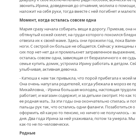
звонить.Ирина, доведенная до отчаяния, молила о помощи, 
наложит на себя руки, тогда вместе с ней погибнет и малют
Момент, когда осталась совсем одна
Мария сразу начала собирать вещи в дорогу. Приехав, она н
обтянутый кожей скелет, на груди которого покоился блед
отвезла их к своей маме. Здесь они прожили год, пока Вален
ноги. С сестрой он больше не общается. Сейчас у женщины 
сих пор нет-нет да и промелькнет затравленное выражение, 
осталась совсем одна, зависящая от безразличного к ее су
семье купить домик, устроила Ирину работать в детдом. Сей
улыбчивая, активная девочка.
- Катюша к нам так привыкла, что порой прибегала к моей 
Она очень напугала родителей, когда убежала в мороз ее пр
Михайловна, - Ирина большая молодец, настоящая трудолюб
работает, и магазин содержит, и за детьми смотрит. Но как 
ее родная мать. За эти годы она окончательно спилась и п
пальцы рук так, что остались одни фаланги. Позаботиться 
оформить ей какую-то пенсию, но ничего не получилось - 
дня. Два года Ирина за ней ухаживала, потом та умерла. 
как-то не по-человечески.
Родные