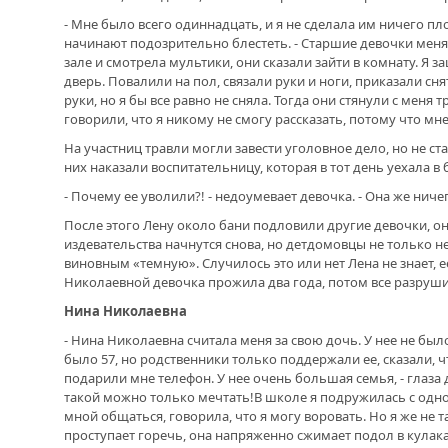
ОТМЕТИЛА 101-Ю ГОДОВЩИНУ
ОБРАЗОВАНИЯ ПОГРАНИЧНЫХ ВОЙСК
- Мне было всего одиннадцать, и я не сделала им ничего пло
РОССИИ
начинают подозрительно блестеть. - Старшие девочки меня
зале и смотрела мультики, они сказали зайти в комнату. Я 
дверь. Повалили на пол, связали руки и ноги, приказали сн
руки, но я бы все равно не сняла. Тогда они стянули с меня
говорили, что я никому не смогу рассказать, потому что мне 
На участниц травли могли завести уголовное дело, но не ста
них наказали воспитательницу, которая в тот день уехала в
- Почему ее уволили?! - недоумевает девочка. - Она же ниче
После этого Лену около бани подловили другие девочки, она
издевательства начнутся снова, но детдомовцы не только не
виновным «темную». Случилось это или нет Лена не знает, 
Николаевной девочка прожила два года, потом все разруш
Нина Николаевна
- Нина Николаевна считала меня за свою дочь. У нее не было
было 57, но родственники только поддержали ее, сказали, ч
подарили мне телефон. У нее очень большая семья, - глаза 
такой можно только мечтать!В школе я подружилась с одной
мной общаться, говорила, что я могу воровать. Но я же не та
проступает горечь, она напряженно сжимает подол в кулака