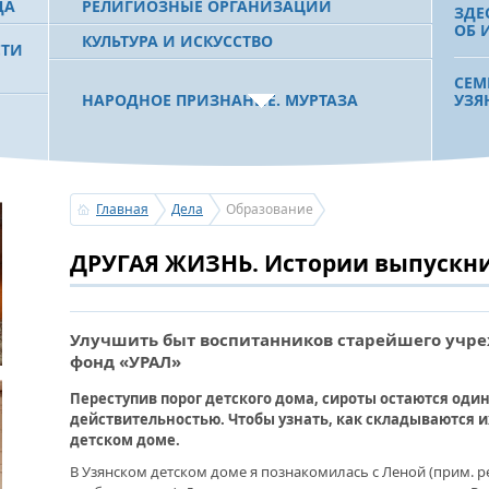
ДА
РЕЛИГИОЗНЫЕ ОРГАНИЗАЦИИ
ЗДЕ
ОБ 
КУЛЬТУРА И ИСКУССТВО
СТИ
СЕМ
НАРОДНОЕ ПРИЗНАНИЕ. МУРТАЗА
УЗЯ
РАХИМОВ СТАЛ ОДНИМ ИЗ
 РБ
ПОБЕДИТЕЛЕЙ ПРОЕКТОВ «АТАЙСАЛ» И
«ЗЕМЛЯКИ»
В П
ИМ.
РАБ
Главная
Дела
Образование
С ПРАЗДНИКОМ УРАЗА-БАЙРАМ!
ДРУГАЯ ЖИЗНЬ. Истории выпускни
ПОЗДРАВЛЕНИЕ ПЕРВОГО ПРЕЗИДЕНТА
«СЛ
БАШКОРТОСТАНА, ПРЕДСЕДАТЕЛЯ
ПРА
СОВЕТА БЛАГОТВОРИТЕЛЬНОГО ФОНДА
РАВ
«УРАЛ» М.Г.РАХИМОВА
Улучшить быт воспитанников старейшего учре
фонд «УРАЛ»
ДЛЯ
УСЕРГАН. ИЗДАН XХХV ТОМ «ИСТОРИИ
БАЙ
Переступив порог детского дома, сироты остаются один
БАШКИРСКИХ РОДОВ»
ПОЛ
действительностью. Чтобы узнать, как складываются 
МЕЦ
детском доме.
ОГОНЬ - СУДЬЯ БЕСПЕЧНОСТИ ЛЮДЕЙ.
В Узянском детском доме я познакомилась с Леной (прим. р
ПОЖАРОВ МЕНЬШЕ НЕ СТАНОВИТСЯ