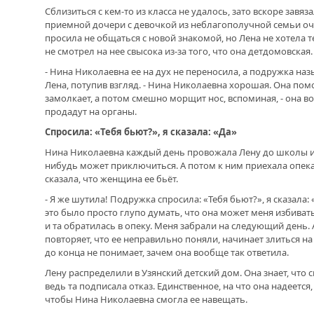
Сблизиться с кем-то из класса не удалось, зато вскоре завя
приемной дочери с девочкой из неблагополучной семьи оч
просила не общаться с новой знакомой, но Лена не хотела 
не смотрел на нее свысока из-за того, что она детдомовская.
- Нина Николаевна ее на дух не переносила, а подружка наз
Лена, потупив взгляд. - Нина Николаевна хорошая. Она помо
замолкает, а потом смешно морщит нос, вспоминая, - она во
продадут на органы.
Спросила: «Тебя бьют?», я сказала: «Да»
Нина Николаевна каждый день провожала Лену до школы и о
нибудь может приключиться. А потом к ним приехала опека
сказала, что женщина ее бьёт.
- Я же шутила! Подружка спросила: «Тебя бьют?», я сказала
это было просто глупо думать, что она может меня избивать
и та обратилась в опеку. Меня забрали на следующий день. 
повторяет, что ее неправильно поняли, начинает злиться на
до конца не понимает, зачем она вообще так ответила.
Лену распределили в Узянский детский дом. Она знает, что
ведь та подписала отказ. Единственное, на что она надеется
чтобы Нина Николаевна смогла ее навещать.