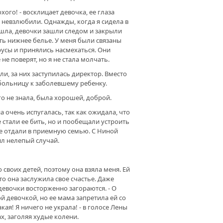
хого! - восклицает девочка, ее глаза
 невзлюбили. Однажды, когда я сидела в
зашла, девочки зашли следом и закрыли
ять нижнее белье. У меня были связаны
 трусы и принялись насмехаться. Они
не поверят, но я не стала молчать.
ли, за них заступилась директор. Вместо
 больницу к заболевшему ребенку.
го не знала, была хорошей, доброй.
 очень испугалась, так как ожидала, что
 стали ее бить, но и пообещали устроить
ее отдали в приемную семью. С Ниной
ил нелепый случай.
 своих детей, поэтому она взяла меня. Ей
то она заслужила свое счастье. Даже
девочки восторженно загораются. - О
 девочкой, но ее мама запретила ей со
кая! Я ничего не украла! - в голосе Лены
х, заголяя худые колени.