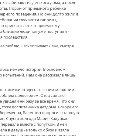
нка забирают из детского дома, а после
роты. Порой от приемного ребенка
ерного поведения. Но они долго жили в
ебования случаются капризы,
но привязывается к приемному
то близкие люди так уже поступили -
я последствия.
я ее люблю, - всхлипывает Лена, смотря
лось немало историй. В основном
во испытаний. Нам она рассказала лишь
-то тоже жила здесь со своим младшим
проблем с алкоголем. Отец сильно
увидели ни разу за все время, что они
 тоже воспитанника детдома. Вскоре его
 беременна, Валентин попросил старшую
ия. Спустя полгода Мария Калуцкая
передала вместе с попуткой. В ней
дела в девушке только обузу и взяла
ритесняла, морила голодом и не давала