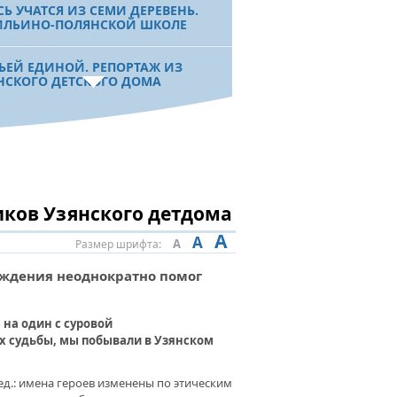
СЬ УЧАТСЯ ИЗ СЕМИ ДЕРЕВЕНЬ.
ИЛЬИНО-ПОЛЯНСКОЙ ШКОЛЕ
ЬЕЙ ЕДИНОЙ. РЕПОРТАЖ ИЗ
НСКОГО ДЕТСКОГО ДОМА
ОИСКАХ ГЕНИАЛЬНОСТИ. БГПУ
М.АКМУЛЛЫ ПРОДОЛЖАЕТ
ОТАТЬ С ОДАРЕННЫМИ ДЕТЬМИ
ков Узянского детдома
ОВО ТВОРЦА ВЫШЕ СЛОВА
ВИТЕЛЕЙ». ИНТЕРВЬЮ С
A
A
ИЛЕМ БИКБАЕВЫМ
A
Размер шрифта:
ждения неоднократно помог
 УЧЕБЫ И КОМФОРТА.
МАКСКИЙ ЛИЦЕЙ-ИНТЕРНАТ
 на один с суровой
УЧИЛ ОЧЕРЕДНУЮ ПОМОЩЬ
их судьбы, мы побывали в Узянском
ЕНАТА
ед.: имена героев изменены по этическим