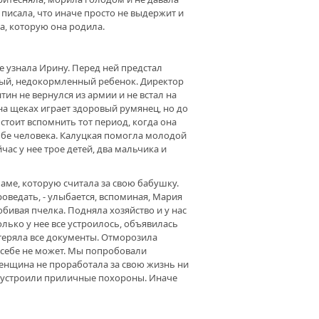
писала, что иначе просто не выдержит и
ка, которую она родила.
е узнала Ирину. Перед ней предстал
ный, недокормленный ребенок. Директор
тин не вернулся из армии и не встал на
на щеках играет здоровый румянец, но до
стоит вспомнить тот период, когда она
дьбе человека. Калуцкая помогла молодой
час у нее трое детей, два мальчика и
маме, которую считала за свою бабушку.
оведать, - улыбается, вспоминая, Мария
ивая пчелка. Подняла хозяйство и у нас
только у нее все устроилось, объявилась
отеряла все документы. Отморозила
о себе не может. Мы попробовали
женщина не проработала за свою жизнь ни
Мы устроили приличные похороны. Иначе