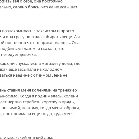
ссказывая о себе, она постоянно
БЫ УРОК БЫЛ ИНТЕРЕСНЫМ. В
ельно, словно боясь, что ее не услышат
ЛЕ С.ИСМАИЛОВО
РУДОВАЛИ КАБИНЕТ
КИРСКОГО ЯЗЫКА
а познакомилась с таксистом и просто
 и она сразу поехала собирать вещи. А я
амой постоянно что-то приключалось. Она
ТЕЛЯМ УЧИТЕЛЕЙ. ДЛЯ
АГОГОВ ВАЖНО СОЗДАВАТЬ
подбитым глазом, и сказала, что
ОВИЯ ДЛЯ РАБОТЫ
 негодует девочка.
как они спускались в магазин у дома, где
чка чаще засыпала на холодном
АУКУ СО ШКОЛЬНОЙ СКАМЬИ.
аваться наедине с отчимом Лена не
АГОГИЧЕСКИЙ ВУЗ ПОМОГАЕТ
М УЧЕНЫМ ОТКРЫТЬ ДОРОГИ
день ставил меня коленями на тренажер
евыносимо. Когда я поднималась, колени
нает нервно теребить короткую прядь,
нно зимой, поэтому, когда меня забрали,
да, не понимала еще тогда, куда меня
ерлитамакский детский дом.