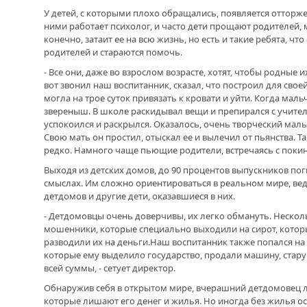
У детей, с которыми плохо обращались, появляется отторже
ними работает психолог, и часто дети прощают родителей, 
конечно, затаит ее на всю жизнь, но есть и такие ребята, 
родителей и стараются помочь.
- Все они, даже во взрослом возрасте, хотят, чтобы родные и
вот звонил наш воспитанник, сказал, что построил для сво
могла на трое суток привязать к кровати и уйти. Когда мальч
звереныш. В школе раскидывал вещи и препирался с учител
успокоился и раскрылся. Оказалось, очень творческий мальч
Свою мать он простил, отыскал ее и вылечил от пьянства. Т
редко. Намного чаще пьющие родители, встречаясь с покин
Выходя из детских домов, до 90 процентов выпускников п
смыслах. Им сложно ориентироваться в реальном мире, вед
детдомов и другие дети, оказавшиеся в них.
- Детдомовцы очень доверчивы, их легко обмануть. Нескол
мошенники, которые специально выходили на сирот, котор
разводили их на деньги.Наш воспитанник также попался на 
которые ему выделило государство, продали машину, старую
всей суммы, - сетует директор.
Обнаружив себя в открытом мире, вчерашний детдомовец л
которые лишают его денег и жилья. Но иногда без жилья ос