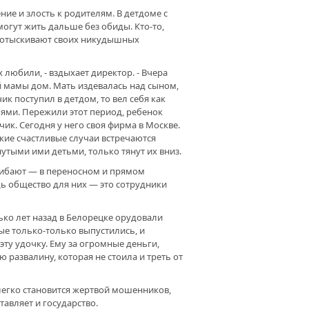
ние и злость к родителям. В детдоме с
могут жить дальше без обиды. Кто-то,
что отыскивают своих никудышных
х любили, - вздыхает директор. - Вчера
ей мамы дом. Мать издевалась над сыном,
ик поступил в детдом, то вел себя как
ями. Пережили этот период, ребенок
ик. Сегодня у него своя фирма в Москве.
акие счастливые случаи встречаются
утыми ими детьми, только тянут их вниз.
огибают — в переносном и прямом
ь общество для них — это сотрудники
ько лет назад в Белорецке орудовали
ые только-только выпустились, и
эту удочку. Ему за огромные деньги,
 развалину, которая не стоила и треть от
егко становится жертвой мошенников,
тавляет и государство.