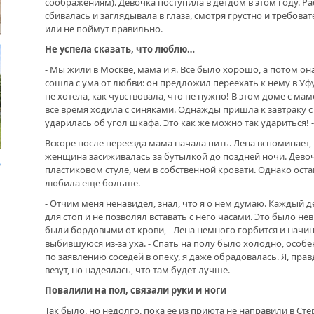
соображениям). Девочка поступила в детдом в этом году. Ра
ЧТО
сбивалась и заглядывала в глаза, смотря грустно и требоват
ШКО
ДРУЖБА НЕ СЛАБЕЕТ. СОСТОЯЛАСЬ
или не поймут правильно.
ОБО
ВСТРЕЧА ДВУХ РУКОВОДИТЕЛЕЙ
БАШ
Не успела сказать, что люблю…
- Мы жили в Москве, мама и я. Все было хорошо, а потом он
В ДОМЕ СВОЕМ. ОБ УНИКАЛЬНОЙ
сошла с ума от любви: он предложил переехать к нему в Уфу,
ЖИЛИЩНОЙ ПРОГРАММЕ
не хотела, как чувствовала, что не нужно! В этом доме с м
УЧИ
ПЕД
все время ходила с синяками. Однажды пришла к завтраку с 
УСЛ
ВНОВЬ О КАРИМЕ ХАКИМОВЕ. ИМЯ
ударилась об угол шкафа. Это как же можно так удариться! -
СОВЕТСКОГО ДИПЛОМАТА ОБЪЕДИНЯЕТ
Вскоре после переезда мама начала пить. Лена вспоминает, 
ДВА ГОСУДАРСТВА
женщина засиживалась за бутылкой до поздней ночи. Дево
В Н
пластиковом стуле, чем в собственной кровати. Однако ост
ПЕД
любила еще больше.
ДО ГЛУБИНЫ ДУШИ. ФИЛЬМЫ БУЛАТА
ЮНЫ
ЮСУПОВА ПОКАЗАЛИ В КАЗАХСТАНЕ
- Отчим меня ненавидел, знал, что я о нем думаю. Каждый 
для стоп и не позволял вставать с него часами. Это было н
были бордовыми от крови, - Лена немного горбится и начи
ЛЮБОЙ КОГДА-ТО ПОСТАРЕЕТ.
выбившуюся из-за уха. - Спать на полу было холодно, особе
ИНТЕРВЬЮ С ГЛАВРЕДОМ ГАЗЕТЫ
«ВЕТЕРАН БАШКОРТОСТАНА»
по заявлению соседей в опеку, я даже обрадовалась. Я, прав
везут, но надеялась, что там будет лучше.
Повалили на пол, связали руки и ноги
МЕМОРИАЛ СОБРАЛ СОСЛУЖИВЦЕВ. УФА
Так было, но недолго, пока ее из приюта не направили в Ст