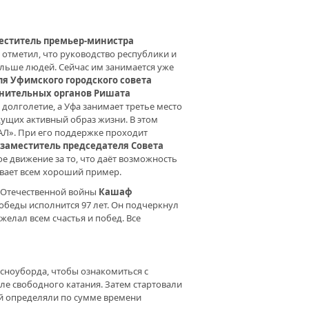
ЛОСТЬ КРАСИВА ПО-СВОЕМУ.
МСКИЙ ГОРОДСКОЙ СОВЕТ
ЕРАНОВ ПРОВЕЛ ОЧЕРЕДНОЕ
ОПРИЯТИЕ
еститель премьер-министра
отметил, что руководство республики и
ольше людей. Сейчас им занимается уже
ШАТЬ СЕРДЦЕМ. ДОМ КУЛЬТУРЫ
я Уфимского городского совета
ХИХ ОТМЕТИЛ 60-ЛЕТИЕ
анительных органов Ришата
 долголетие, а Уфа занимает третье место
дущих активный образ жизни. В этом
Л». При его поддержке проходит
заместитель председателя Совета
е движение за то, что даёт возможность
ывает всем хороший пример.
й Отечественной войны
Кашаф
обеды исполнится 97 лет. Он подчеркнул
елал всем счастья и побед. Все
сноуборда, чтобы ознакомиться с
иле свободного катания. Затем стартовали
ей определяли по сумме времени