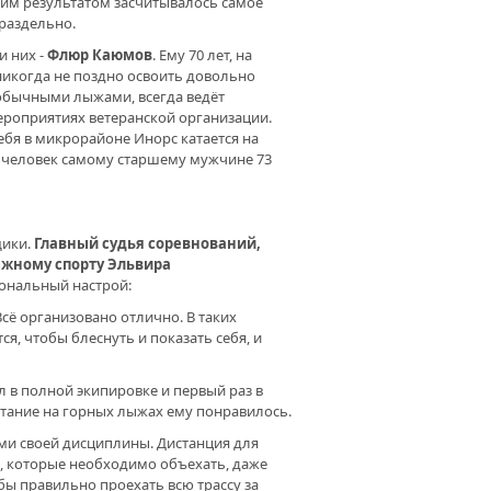
им результатом засчитывалось самое
 раздельно.
и них -
Флюр Каюмов
. Ему 70 лет, на
никогда не поздно освоить довольно
 обычными лыжами, всегда ведёт
мероприятиях ветеранской организации.
бя в микрорайоне Инорс катается на
 человек самому старшему мужчине 73
щики.
Главный судья соревнований,
лыжному спорту Эльвира
иональный настрой:
сё организовано отлично. В таких
ся, чтобы блеснуть и показать себя, и
 в полной экипировке и первый раз в
катание на горных лыжах ему понравилось.
ми своей дисциплины. Дистанция для
, которые необходимо объехать, даже
бы правильно проехать всю трассу за