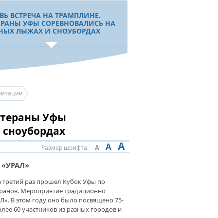
ВЬ ВСТРЕЧА НА ТРАМПЛИНЕ.
ЕРАНЫ УФЫ СОРЕВНОВАЛИСЬ НА
НЫХ ЛЫЖАХ И СНОУБОРДАХ
ШЕ ДЕЛО – ПОМОЧЬ». О РАБОТЕ
ЛОСЕРДИЯ»
ЛЕЙНЫЙ ТУРФЕСТ. УФИМСКИЙ
низации
ЕТ ВЕТЕРАНОВ ПРОВЕЛ
ЕВНОВАНИЯ НА ПРИРОДЕ
етераны Уфы
 сноубордах
ОЗМОЖНОГО НЕТ. «ФАКЕЛ» ЭТО
АЗЫВАЕТ
A
A
A
Размер шрифта:
 «УРАЛ»
ЫЛЬЯ МОЕЙ МЕЧТЫ». ОБЩЕСТВО
АЛИДОВ ОРГАНИЗОВАЛО
 третий раз прошел Кубок Уфы по
ЗДНИК ДЛЯ ДЕТЕЙ
еранов. Мероприятие традиционно
». В этом году оно было посвящено 75-
лее 60 участников из разных городов и