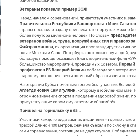
районов Башкирии.
ЗРЕ
УФИ
Ветераны показали пример ЗОЖ
ВЕТ
ДРУЖБА НЕ СЛАБЕЕТ. СОСТОЯЛАСЬ
МЕР
ВСТРЕЧА ДВУХ РУКОВОДИТЕЛЕЙ
Перед началом соревнований, приветствуя участников,
зам
Правительства Республики Башкортостан Ирек Сагитов
страны поставило задачу привлекать к спорту как можно б
В ДОМЕ СВОЕМ. ОБ УНИКАЛЬНОЙ
СЛЫ
более полутора миллиона человек. По словам
председател
ЖИЛИЩНОЙ ПРОГРАММЕ
ГЛУ
ветеранов войны, труда, вооружённых сил и правоохр
Файзрахманова
, их организация пропагандирует активное
после Москвы и Санкт-Петербурга по количеству людей, ве
ВНОВЬ О КАРИМЕ ХАКИМОВЕ. ИМЯ
СОВЕТСКОГО ДИПЛОМАТА ОБЪЕДИНЯЕТ
большую помощь оказывает Благотворительный фонд «УРА
ДВА ГОСУДАРСТВА
большинство мероприятий, проводимых Советом.
Первый 
профсоюзов РБ Валерий Апокин
поблагодарил ветеранско
старшему поколению вести активный образ жизни и показ
ДО ГЛУБИНЫ ДУШИ. ФИЛЬМЫ БУЛАТА
На открытии Кубка почётным гостем был участник Велико
ЮСУПОВА ПОКАЗАЛИ В КАЗАХСТАНЕ
Аглетдинович Самигуллин
, которому в юбилейном мае П
огромное значение спорта в продлении здоровой жизни, пож
ЛЮБОЙ КОГДА-ТО ПОСТАРЕЕТ.
присутствующие хором ему ответили: «Спасибо!»
ИНТЕРВЬЮ С ГЛАВРЕДОМ ГАЗЕТЫ
Пришел на горнолыжку в 65…
«ВЕТЕРАН БАШКОРТОСТАНА»
Участники каждого вида зимних дисциплин – горных лыж и 
трассой длиной 400 метров, сначала съехали по склону в ст
сами соревнования, состоящие из двух спусков. Победител
МЕМОРИАЛ СОБРАЛ СОСЛУЖИВЦЕВ. УФА