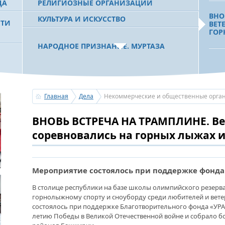
ДА
РЕЛИГИОЗНЫЕ ОРГАНИЗАЦИИ
ВНО
КУЛЬТУРА И ИСКУССТВО
СТИ
ВЕТ
ГОР
НАРОДНОЕ ПРИЗНАНИЕ. МУРТАЗА
РАХИМОВ СТАЛ ОДНИМ ИЗ
 РБ
«НА
ПОБЕДИТЕЛЕЙ ПРОЕКТОВ «АТАЙСАЛ» И
«МИ
«ЗЕМЛЯКИ»
ЮБИ
Главная
Дела
Некоммерческие и общественные орга
СОВ
СОР
С ПРАЗДНИКОМ УРАЗА-БАЙРАМ!
ВНОВЬ ВСТРЕЧА НА ТРАМПЛИНЕ. В
ПОЗДРАВЛЕНИЕ ПЕРВОГО ПРЕЗИДЕНТА
БАШКОРТОСТАНА, ПРЕДСЕДАТЕЛЯ
соревновались на горных лыжах и
СОВЕТА БЛАГОТВОРИТЕЛЬНОГО ФОНДА
НЕВ
«УРАЛ» М.Г.РАХИМОВА
ДОК
Мероприятие состоялось при поддержке фонда
«КР
УСЕРГАН. ИЗДАН XХХV ТОМ «ИСТОРИИ
ИНВ
В столице республики на базе школы олимпийского резерва
БАШКИРСКИХ РОДОВ»
ПРА
горнолыжному спорту и сноуборду среди любителей и вет
состоялось при поддержке Благотворительного фонда «УРАЛ
ОГОНЬ - СУДЬЯ БЕСПЕЧНОСТИ ЛЮДЕЙ.
летию Победы в Великой Отечественной войне и собрало бо
ПОЖАРОВ МЕНЬШЕ НЕ СТАНОВИТСЯ