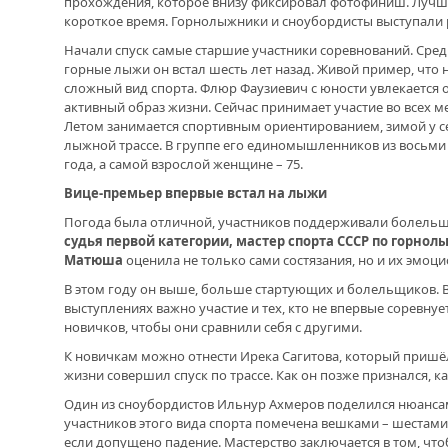
прохождения, которое внизу фиксировал фотофиниш. Лучш
ОТМЕТИЛА 101-Ю ГОДОВЩИНУ
ОБРАЗОВАНИЯ ПОГРАНИЧНЫХ ВОЙСК
короткое время. Горнолыжники и сноубордисты выступали
РОССИИ
Начали спуск самые старшие участники соревнований. Сред
горные лыжи он встал шесть лет назад. Живой пример, что 
сложный вид спорта. Флюр Фаузиевич с юности увлекается
активный образ жизни. Сейчас принимает участие во всех 
Летом занимается спортивным ориентированием, зимой у се
лыжной трассе. В группе его единомышленников из восьми
года, а самой взрослой женщине – 75.
Вице-премьер впервые встал на лыжи
Погода была отличной, участников поддерживали болель
судья первой категории, мастер спорта СССР по горно
Матюша
оценила не только сами состязания, но и их эмоц
В этом году он выше, больше стартующих и болельщиков. В
выступлениях важно участие и тех, кто не впервые соревнует
новичков, чтобы они сравнили себя с другими.
К новичкам можно отнести Ирека Сагитова, который пришёл
жизни совершил спуск по трассе. Как он позже признался, 
Один из сноубордистов Ильнур Ахмеров поделился нюанса
участников этого вида спорта помечена вешками – шестами
если допущено падение. Мастерство заключается в том, что