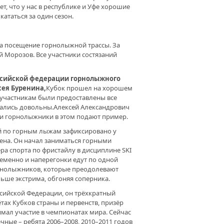
ет, что у нас в республике и Уфе хорошие
ататься за один сезон.
на посещение горнолыжной трассы. За
Морозов. Все участники состязаний
ссийской федерации горнолыжного
сея Буренина,
Кубок прошел на хорошем
участникам были предоставлены все
тались довольны.Алексей Александрович
, и горнолыжники в этом подают пример.
й по горным лыжам зафиксировано у
ена. Он начал заниматься горными
ра спорта по фристайлу в дисциплине SKI
ременно и наперегонки едут по одной
орнолыжников, которые преодолевают
ьше экстрима, обгоняя соперника.
оссийской Федерации, он трёхкратный
тах Кубков страны и первенств, призёр
ал участие в чемпионатах мира. Сейчас
чные – ребята 2006–2008, 2010–2011 годов