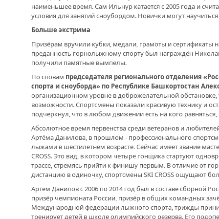
наименьшее время. Сам Ильнур катается с 2005 года и счита
условия для занятий сноубордом. Новички могут научиться к
Больше экстрима
Призёрам вручили кубки, медали, грамоты и сертификаты 
преданность горнолыжному спорту был награждён Николай 
получили памятные вымпелы.
По словам
председателя регионального отделения «Ро
спорта и сноуборда» по Республике Башкортостан Алек
организационном уровне в доброжелательной обстановке, 
возможности. Спортсмены показали красивую технику и ос
подчеркнул, что в любом движении есть на кого равняться
Абсолютное время первенства среди ветеранов и любителе
Артёма Данилова, в прошлом - профессионального спортсм
лыжами в шестилетнем возрасте. Сейчас имеет звание масте
CROSS. Это вид, в котором четыре гонщика стартуют однов
трассе, стремясь прийти к финишу первым. В отличие от г
дистанцию в одиночку, спортсмены SKI CROSS ощущают бол
Артём Данилов с 2006 по 2014 год был в составе сборной Р
призёр чемпионата России, призёр в общих командных зачё
Международной федерации лыжного спорта, трижды приним
тренирует детей в школе олимпийского резерва. Его подопе