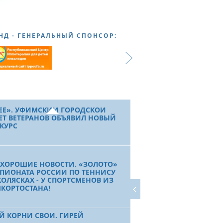
НД»
ЕСТВЕННЫЕ ОРГАНИЗАЦИИ
НД - ГЕНЕРАЛЬНЫЙ СПОНСОР:
ХИХ
ТР ИППОТЕРАПИИ ДЛЯ ДЕТЕЙ-
АЛИДОВ
АЛИЗОВАТЬ НЕИСПОЛНЕННОЕ
ЕЕ». УФИМСКИЙ ГОРОДСКОЙ
ЕТ ВЕТЕРАНОВ ОБЪЯВИЛ НОВЫЙ
КУРС
 ХОРОШИЕ НОВОСТИ. «ЗОЛОТО»
ПИОНАТА РОССИИ ПО ТЕННИСУ
КОЛЯСКАХ - У СПОРТСМЕНОВ ИЗ
КОРТОСТАНА!
Й КОРНИ СВОИ. ГИРЕЙ