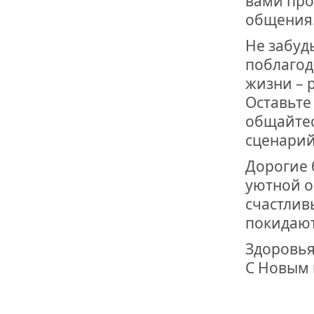
вами про
общения
Не забуд
поблагод
жизни – р
Оставьте
общайтес
сценарий
Дорогие 
уютной о
счастлив
покидают
Здоровья
С Новым 