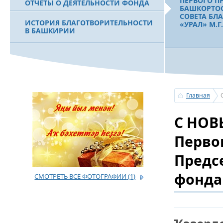
ПЕРВОГО П
ОТЧЕТЫ О ДЕЯТЕЛЬНОСТИ ФОНДА
БАШКОРТОС
СОВЕТА БЛ
ИСТОРИЯ БЛАГОТВОРИТЕЛЬНОСТИ
«УРАЛ» М.
В БАШКИРИИ
ФИЛЬМ О ПЕРВОМ ПРЕЗИДЕНТЕ РБ
МУРТАЗЕ РАХИМОВЕ
С ДНЕМ НА
ПОЗДРАВЛЕ
БАШКОРТОС
СОВЕТА БЛ
Главная
«УРАЛ» М.
С НОВ
Перво
С ДНЕМ РЕ
Предс
ПЕРВОГО П
БАШКОРТОС
СОВЕТА БЛ
фонда
СМОТРЕТЬ ВСЕ ФОТОГРАФИИ
(1)
«УРАЛ» М.