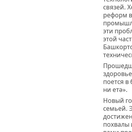
связей. 
С МЕЖДУН
реформ в
ПОЗДРАВЛЕ
БАШКОРТОС
промышле
СОВЕТА БЛ
«УРАЛ» М.
эти проб
этой част
Башкорто
техничес
Прошедши
здоровье
поется в
ни етә».
Новый го
семьей. 
достижен
похвалы 