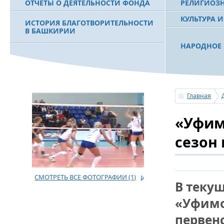
ОТЧЕТЫ О ДЕЯТЕЛЬНОСТИ ФОНДА
РЕЛИГИОЗ
КУЛЬТУРА 
ИСТОРИЯ БЛАГОТВОРИТЕЛЬНОСТИ
В БАШКИРИИ
НАРОДНОЕ 
РАХИМОВ С
ФИЛЬМ О ПЕРВОМ ПРЕЗИДЕНТЕ РБ
ПОБЕДИТЕЛ
МУРТАЗЕ РАХИМОВЕ
«ЗЕМЛЯКИ
Главная
С ПРАЗДНИ
«Уфим
ПОЗДРАВЛЕ
БАШКОРТОС
СОВЕТА БЛ
сезон 
«УРАЛ» М.
СМОТРЕТЬ ВСЕ ФОТОГРАФИИ
(1)
УСЕРГАН. 
В теку
БАШКИРСК
«Уфимо
ОГОНЬ - С
первен
ПОЖАРОВ М