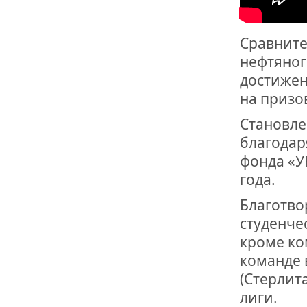
ОТМЕТИЛА 
ОБРАЗОВАН
РОССИИ
Сравните
нефтяног
достижен
на призо
Становле
благодар
фонда «У
года.
Благотво
студенче
кроме ко
команде 
(Стерлит
лиги.