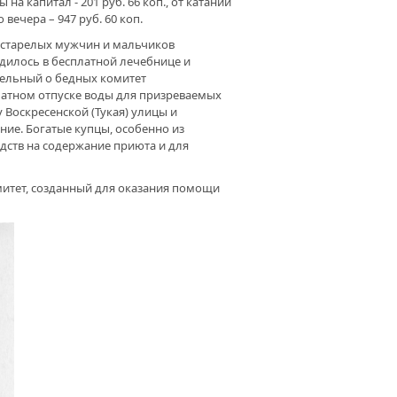
ы на капитал - 201 руб. 66 коп., от катаний
 вечера – 947 руб. 60 коп.
естарелых мужчин и мальчиков
дилось в бесплатной лечебнице и
тельный о бедных комитет
латном отпуске воды для призреваемых
 Воскресенской (Тукая) улицы и
ние. Богатые купцы, особенно из
едств на содержание приюта и для
итет, созданный для оказания помощи