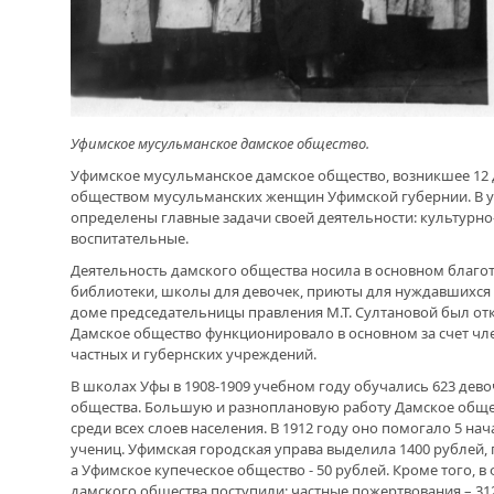
Уфимское мусульманское дамское общество.
Уфимское мусульманское дамское общество, возникшее 12 д
обществом мусульманских женщин Уфимской губернии. В у
определены главные задачи своей деятельности: культурно
воспитательные.
Деятельность дамского общества носила в основном благо
библиотеки, школы для девочек, приюты для нуждавшихся
доме председательницы правления М.Т. Султановой был отк
Дамское общество функционировало в основном за счет чле
частных и губернских учреждений.
В школах Уфы в 1908-1909 учебном году обучались 623 дев
общества. Большую и разноплановую работу Дамское обще
среди всех слоев населения. В 1912 году оно помогало 5 н
учениц. Уфимская городская управа выделила 1400 рублей, 
а Уфимское купеческое общество - 50 рублей. Кроме того, 
дамского общества поступили: частные пожертвования – 312