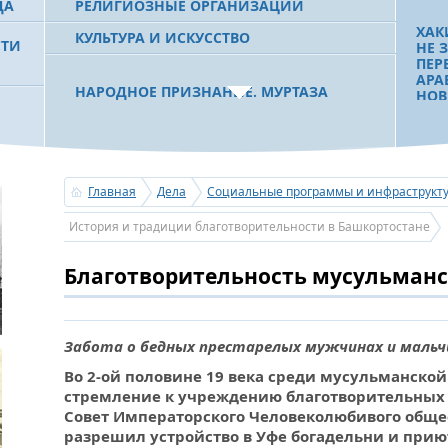
ДА
РЕЛИГИОЗНЫЕ ОРГАНИЗАЦИИ
ХАК
КУЛЬТУРА И ИСКУССТВО
СТИ
НЕ 
ПЕР
АРА
НАРОДНОЕ ПРИЗНАНИЕ. МУРТАЗА
НОВ
РАХИМОВ СТАЛ ОДНИМ ИЗ
 РБ
ПОБЕДИТЕЛЕЙ ПРОЕКТОВ «АТАЙСАЛ» И
«ЗЕМЛЯКИ»
Главная
Дела
Социальные программы и инфраструкт
ПЕР
РОС
С ПРАЗДНИКОМ УРАЗА-БАЙРАМ!
История и традиции благотворительности в Башкортостане
УНИ
ПОЗДРАВЛЕНИЕ ПЕРВОГО ПРЕЗИДЕНТА
МЕД
БАШКОРТОСТАНА, ПРЕДСЕДАТЕЛЯ
ВОС
Благотворительность мусульман
СОВЕТА БЛАГОТВОРИТЕЛЬНОГО ФОНДА
ИНВ
«УРАЛ» М.Г.РАХИМОВА
Забота о бедных престарелых мужчинах и мальч
УСЕРГАН. ИЗДАН XХХV ТОМ «ИСТОРИИ
«СВ
Во 2-ой половине 19 века среди мусульманско
БАШКИРСКИХ РОДОВ»
ДОМ
стремление к учреждению благотворительных
ПОС
Совет Императорского Человеколюбивого общес
БЛА
ОГОНЬ - СУДЬЯ БЕСПЕЧНОСТИ ЛЮДЕЙ.
разрешил устройство в Уфе богадельни и прию
ПОЖАРОВ МЕНЬШЕ НЕ СТАНОВИТСЯ