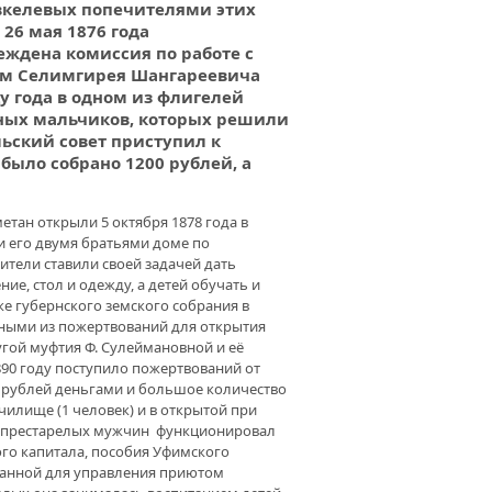
евкелевых попечителями этих
26 мая 1876 года
ОТКОЙ СТРОКОЙ. ИНТЕРВЬЮ
ждена комиссия по работе с
ОВОДИТЕЛЯ РЕСПУБЛИКАНСКОГО
ом Селимгирея Шангареевича
ЕСТВА СЛЕПЫХ
цу года в одном из флигелей
дных мальчиков, которых решили
льский совет приступил к
ПЛАТНЫЕ ЮРИСТЫ. ФОНД
было собрано 1200 рублей, а
АЛ» ПОДДЕРЖИВАЕТ ПРОГРАММУ
ПЛАТНОЙ ПРАВОВОЙ ПОМОЩИ
ЖДАНАМ БАШКОРТОСТАНА
тан открыли 5 октября 1878 года в
 его двумя братьями доме по
ители ставили своей задачей дать
е, стол и одежду, а детей обучать и
ЗДНИК КУМЫСА. РЕПОРТАЖ О
ИНАРЕ ПО КОНЕВОДСТВУ В
ке губернского земского собрания в
КОРТОСТАНЕ
ными из пожертвований для открытия
угой муфтия Ф. Сулеймановной и её
890 году поступило пожертвований от
0 рублей деньгами и большое количество
АМИ ТЕПЛЕЕ. НА СРЕДСТВА
илище (1 человек) и в открытой при
ДА «УРАЛ» ПОСТРОЕНА НОВАЯ
 и престарелых мужчин функционировал
ЕЛЬНАЯ ДЛЯ САНАТОРИЯ
АТОВО»
го капитала, пособия Уфимского
зданной для управления приютом