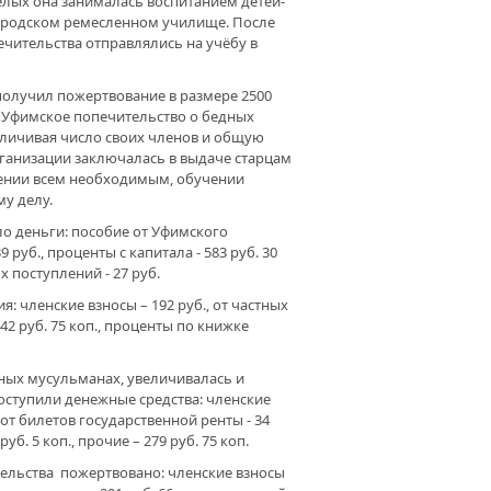
елых она занималась воспитанием детей-
РАЗДНИКОМ 8 МАРТА!
городском ремесленном училище. После
ечительства отправлялись на учёбу в
ТОКИ БУДУЩИХ ПОСТУПКОВ…»
 получил пожертвование в размере 2500
 Уфимское попечительство о бедных
величивая число своих членов и общую
ганизации заключалась в выдаче старцам
чении всем необходимым, обучении
у делу.
о деньги: пособие от Уфимского
 руб., проценты с капитала - 583 руб. 30
х поступлений - 27 руб.
: членские взносы – 192 руб., от частных
42 руб. 75 коп., проценты по книжке
ных мусульманах, увеличивалась и
поступили денежные средства: членские
ы от билетов государственной ренты - 34
уб. 5 коп., прочие – 279 руб. 75 коп.
чительства пожертвовано: членские взносы