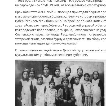
– 1665 руб. 78 коп., от частных лиц – 979 руб. 90 коп., процент
на пароходе – 677 руб. 19 коп., от музыкально-литературного
Врач Комитета А.Л. Нагибин посещал приют для бедных пр
магометан для осмотра больных, лечение которых произво
губернской земской больнице. По просьбе приюта Попечи
ходатайствовал перед Уфимской городской управой о бесп
из городского водопроводного крана, находящегося на углу
Случевского переулка (улица Расулева), и получил разреше
татарской знати, развили бурную деятельность по сбору ср
помощи неимущим детям-мусульманам.
Приюту оказывал содействие и Дамский мусульманский ком
мусульманским учебным заведениям губернии.