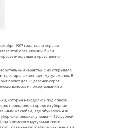
екабря 1907 года, стало первым
ставе этой организации были
-просветительные и нравственно-
творительный характер. Оно открывало
 и престарелых женщин-мусульманок. В
рыт приют для 25 девочек-сирот.
нских взносов и пожертвований от
очки, которые находились под опекой
ство проводило в городе и губернии
ачальным мектебам, где обучалось 430
губернская земская управа — 120 рублей,
в фонд Уфимского мусульманского
 руб., от кинематографических сеансов в