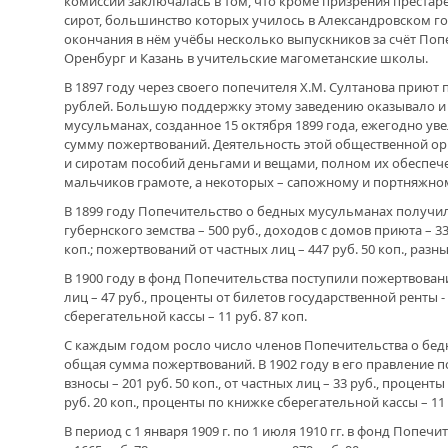
комиссии заключалась в том, что кроме призрения престар
ОТМЕТИЛА 101-Ю ГОДОВЩИНУ
С П
ОБРАЗОВАНИЯ ПОГРАНИЧНЫХ ВОЙСК
сирот, большинство которых училось в Александровском 
РОССИИ
окончания в нём учёбы несколько выпускников за счёт Поп
«ИС
Оренбург и Казань в учительские магометанские школы.
В 1897 году через своего попечителя Х.М. Султанова приют
рублей. Большую поддержку этому заведению оказывало и
мусульманах, созданное 15 октября 1899 года, ежегодно у
сумму пожертвований. Деятельность этой общественной ор
и сиротам пособий деньгами и вещами, полном их обеспе
мальчиков грамоте, а некоторых – сапожному и портняжном
В 1899 году Попечительство о бедных мусульманах получил
губернского земства – 500 руб., доходов с домов приюта – 339
коп.; пожертвований от частных лиц – 447 руб. 50 коп., разны
В 1900 году в фонд Попечительства поступили пожертвования
лиц – 47 руб., проценты от билетов государственной ренты - 
сберегательной кассы – 11 руб. 87 коп.
С каждым годом росло число членов Попечительства о бед
общая сумма пожертвований. В 1902 году в его правление 
взносы – 201 руб. 50 коп., от частных лиц – 33 руб., процент
руб. 20 коп., проценты по книжке сберегательной кассы – 11 р
В период с 1 января 1909 г. по 1 июля 1910 гг. в фонд Попе