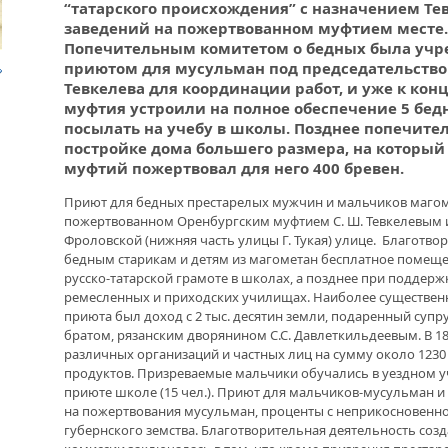
“татарского происхождения” с назначением Т
заведений на пожертвованном муфтием месте. 
ДРУЖБА НЕ СЛАБЕЕТ. СОСТОЯЛАСЬ
КОР
Попечительным комитетом о бедных была учре
ВСТРЕЧА ДВУХ РУКОВОДИТЕЛЕЙ
РУК
приютом для мусульман под председательств
ОБЩ
Тевкелева для координации работ, и уже к кон
В ДОМЕ СВОЕМ. ОБ УНИКАЛЬНОЙ
муфтия устроили на полное обеспечение 5 бе
ЖИЛИЩНОЙ ПРОГРАММЕ
посылать на учебу в школы. Позднее попечите
БЕС
постройке дома большего размера, на который 
«УР
муфтий пожертвовал для него 400 бревен.
БЕС
ВНОВЬ О КАРИМЕ ХАКИМОВЕ. ИМЯ
ГРА
СОВЕТСКОГО ДИПЛОМАТА ОБЪЕДИНЯЕТ
Приют для бедных престарелых мужчин и мальчиков магоме
ДВА ГОСУДАРСТВА
пожертвованном Оренбургским муфтием С. Ш. Тевкелевым и
Фроловской (нижняя часть улицы Г. Тукая) улице. Благотвор
бедным старикам и детям из магометан бесплатное помещени
ПРА
ДО ГЛУБИНЫ ДУШИ. ФИЛЬМЫ БУЛАТА
СЕМ
русско-татарской грамоте в школах, а позднее при поддерж
ЮСУПОВА ПОКАЗАЛИ В КАЗАХСТАНЕ
БАШ
ремесленных и приходских училищах. Наиболее существен
приюта был доход с 2 тыс. десятин земли, подаренный супр
ЛЮБОЙ КОГДА-ТО ПОСТАРЕЕТ.
братом, рязанским дворянином С.С. Давлеткильдеевым. В 1
ИНТЕРВЬЮ С ГЛАВРЕДОМ ГАЗЕТЫ
различных организаций и частных лиц на сумму около 123
С Н
«ВЕТЕРАН БАШКОРТОСТАНА»
продуктов. Призреваемые мальчики обучались в уездном уч
ФОН
приюте школе (15 чел.). Приют для мальчиков-мусульман
КОТ
«ЮМ
на пожертвования мусульман, проценты с неприкосновенно
губернского земства. Благотворительная деятельность со
МЕМОРИАЛ СОБРАЛ СОСЛУЖИВЦЕВ. УФА