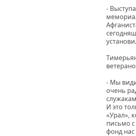
- Выступ
мемориал
Афганист
сегодняш
установи
Тимерьян
ветерано
- Мы вид
очень ра
служакам
И это то
«Урал», 
письмо с
фонд нас