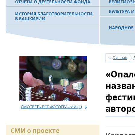
ОТЧЕТЫ О ДЕЯТЕЛЬНОСТИ ФОНДА
РЕЛИГИОЗ
КУЛЬТУРА 
ИСТОРИЯ БЛАГОТВОРИТЕЛЬНОСТИ
В БАШКИРИИ
НАРОДНОЕ 
РАХИМОВ С
ФИЛЬМ О ПЕРВОМ ПРЕЗИДЕНТЕ РБ
ПОБЕДИТЕЛ
МУРТАЗЕ РАХИМОВЕ
«ЗЕМЛЯКИ
Главная
С ПРАЗДНИ
«Опал
ПОЗДРАВЛЕ
БАШКОРТОС
СОВЕТА БЛ
назва
«УРАЛ» М.
фести
автор
СМОТРЕТЬ ВСЕ ФОТОГРАФИИ
(1)
УСЕРГАН. 
БАШКИРСК
ОГОНЬ - С
СМИ о проекте
ПОЖАРОВ М