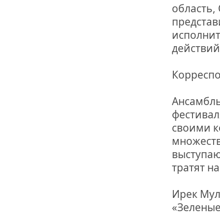
область, 
представ
исполнит
действий
Корреспо
Ансамбль
фестиваля
своими к
множеств
выступаю
тратят н
Ирек Мул
«Зеленые