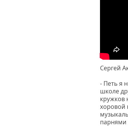
ОТМЕТИЛА 
ОБРАЗОВАН
РОССИИ
Сергей А
- Петь я 
школе дру
кружков 
хоровой 
музыкаль
парнями 