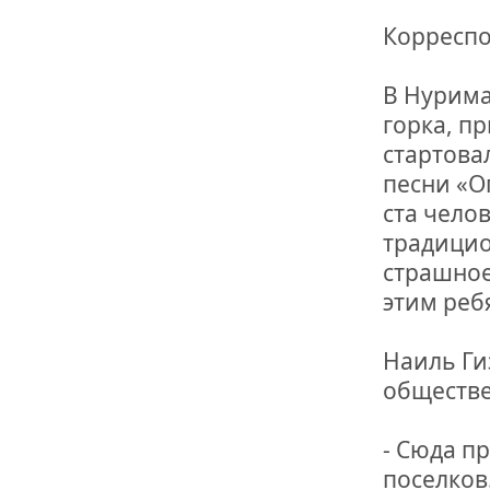
Корреспо
В Нурима
горка, п
стартова
песни «О
ста чело
традицио
страшное
этим реб
Наиль Ги
обществе
- Сюда п
поселков