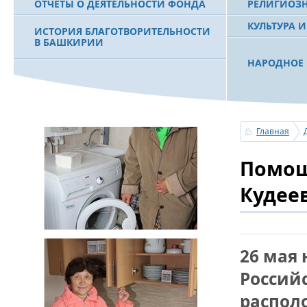
ОТЧЕТЫ О ДЕЯТЕЛЬНОСТИ ФОНДА
РЕЛИГИОЗ
КУЛЬТУРА 
ИСТОРИЯ БЛАГОТВОРИТЕЛЬНОСТИ
В БАШКИРИИ
НАРОДНОЕ 
РАХИМОВ С
ФИЛЬМ О ПЕРВОМ ПРЕЗИДЕНТЕ РБ
ПОБЕДИТЕЛ
МУРТАЗЕ РАХИМОВЕ
«ЗЕМЛЯКИ
Главная
С ПРАЗДНИ
Помощ
ПОЗДРАВЛЕ
БАШКОРТОС
СОВЕТА БЛ
Кудее
«УРАЛ» М.
УСЕРГАН. 
26 мая 
БАШКИРСК
Россий
ОГОНЬ - С
распол
ПОЖАРОВ М