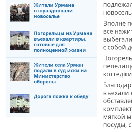
ОТМЕТИЛА 
подлежал
Жители Урмана
ОБРАЗОВАН
отпраздновали
РОССИИ
новосель
новоселье
Вполне п
все нажи
Погорельцы из Урмана
выбегали 
въехали в квартиры,
готовые для
с собой 
полноценной жизни
Погорель
Жители села Урман
пепелище
подали в суд иски на
коттеджи
Министерство
обороны
Благодар
въехали 
Дорога ложка к обеду
обставле
комплект
мягкой м
посуды, 