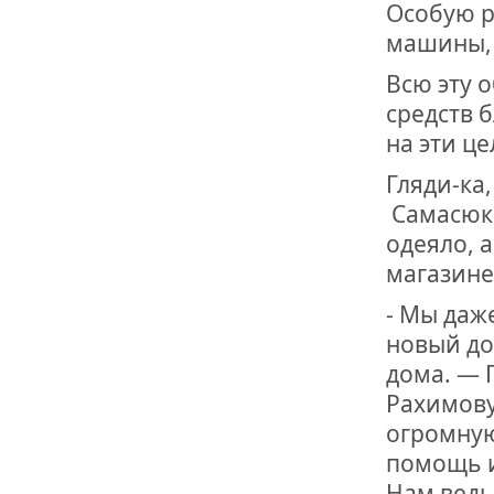
Особую р
машины, 
Всю эту 
средств 
на эти ц
Гляди-ка
Самасюк, 
одеяло, 
магазине
- Мы даж
новый до
дома. — 
Рахимову
огромную
помощь и
Нам ведь