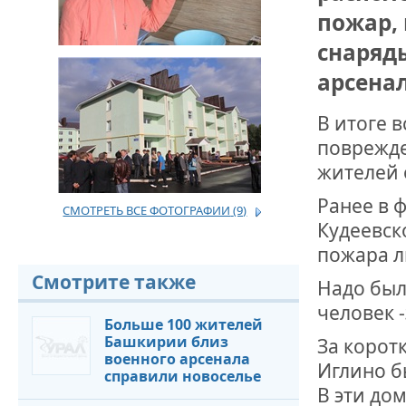
пожар, 
ДРУЖБА НЕ 
снаряд
ВСТРЕЧА Д
арсенал
В ДОМЕ СВ
ЖИЛИЩНОЙ
В итоге 
поврежде
ВНОВЬ О К
жителей 
СОВЕТСКОГ
ДВА ГОСУД
Ранее в 
СМОТРЕТЬ ВСЕ ФОТОГРАФИИ
(9)
Кудеевск
ДО ГЛУБИН
пожара л
ЮСУПОВА П
Смотрите также
Надо был
ЛЮБОЙ КОГ
человек 
ИНТЕРВЬЮ 
Больше 100 жителей
«ВЕТЕРАН 
Башкирии близ
За корот
военного арсенала
Иглино б
справили новоселье
В эти до
МЕМОРИАЛ 