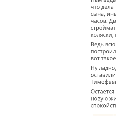
что дела
сына, ин
часов. Д
строймат
коляски, 
Ведь всю
построил
вот тако
Ну ладно
оставили
Тимофее
Остается
новую жи
спокойст