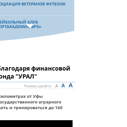
ОЦИАЦИЯ ВЕТЕРАНОВ ФУТБОЛА
ЕЙБОЛЬНЫЙ КЛУБ
ОРТАКАДЕМИЯ-ВРЗ»
ДЕНТЫ И ФИЗИЧЕСКАЯ КУЛЬТУРА.
АРНЫЙ ВУЗ РЕСПУБЛИКИ
ЕШЕН НЕ ТОЛЬКО В УЧЕБЕ, НО И
ПОРТЕ
 благодаря финансовой
онда "УРАЛ"
АЗОВАНИЕ И СПОРТ. АГРАРНЫЙ
A
ВЕРСИТЕТ ЗАВЕРШАЕТ
A
A
Размер шрифта:
РОЙСТВО НОВОГО СПОРТИВНОГО
А
километрах от Уфы
осударственного аграрного
ить и тренироваться до 160
ЫП ҠАЛҒАНСЫ АТЫП ҠАЛ». УФА
ЕТ СТАТЬ ЦЕНТРОМ
ГОТОВКИ СТРЕЛКОВ ИЗ ЛУКА