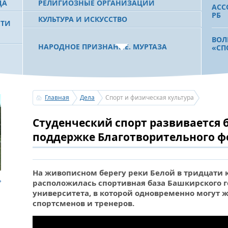
ДА
РЕЛИГИОЗНЫЕ ОРГАНИЗАЦИИ
АСС
РБ
КУЛЬТУРА И ИСКУССТВО
СТИ
ВОЛ
НАРОДНОЕ ПРИЗНАНИЕ. МУРТАЗА
«СП
РАХИМОВ СТАЛ ОДНИМ ИЗ
 РБ
ПОБЕДИТЕЛЕЙ ПРОЕКТОВ «АТАЙСАЛ» И
«ЗЕМЛЯКИ»
СТУ
АГР
УСП
Главная
Дела
Спорт и физическая культура
В С
С ПРАЗДНИКОМ УРАЗА-БАЙРАМ!
Cтуденческий спорт развивается
ПОЗДРАВЛЕНИЕ ПЕРВОГО ПРЕЗИДЕНТА
БАШКОРТОСТАНА, ПРЕДСЕДАТЕЛЯ
поддержке Благотворительного ф
СОВЕТА БЛАГОТВОРИТЕЛЬНОГО ФОНДА
ОБР
«УРАЛ» М.Г.РАХИМОВА
УНИ
УСТ
ЗАЛ
На живописном берегу реки Белой в тридцати 
расположилась спортивная база Башкирского г
УСЕРГАН. ИЗДАН XХХV ТОМ «ИСТОРИИ
БАШКИРСКИХ РОДОВ»
университета, в которой одновременно могут ж
спортсменов и тренеров.
«ЯТ
МОЖ
ОГОНЬ - СУДЬЯ БЕСПЕЧНОСТИ ЛЮДЕЙ.
ПОД
ПОЖАРОВ МЕНЬШЕ НЕ СТАНОВИТСЯ