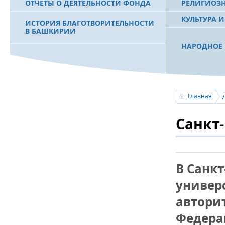
ОТЧЕТЫ О ДЕЯТЕЛЬНОСТИ ФОНДА
РЕЛИГИОЗ
КУЛЬТУРА 
ИСТОРИЯ БЛАГОТВОРИТЕЛЬНОСТИ
В БАШКИРИИ
НАРОДНОЕ 
РАХИМОВ С
ФИЛЬМ О ПЕРВОМ ПРЕЗИДЕНТЕ РБ
ПОБЕДИТЕЛ
МУРТАЗЕ РАХИМОВЕ
«ЗЕМЛЯКИ
Главная
С ПРАЗДНИ
Санкт
ПОЗДРАВЛЕ
БАШКОРТОС
СОВЕТА БЛ
«УРАЛ» М.
В Санк
УСЕРГАН. 
универ
БАШКИРСК
автори
ОГОНЬ - С
Федера
ПОЖАРОВ М