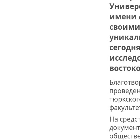
Универ
ДРУЖБА НЕ 
имени 
ВСТРЕЧА Д
своими
В ДОМЕ СВ
уникал
ЖИЛИЩНОЙ
сегодн
ВНОВЬ О К
исслед
СОВЕТСКОГ
ДВА ГОСУД
востоко
Благотво
ДО ГЛУБИН
ЮСУПОВА П
проведен
тюркског
ЛЮБОЙ КОГ
факульте
ИНТЕРВЬЮ 
«ВЕТЕРАН 
На средс
документ
обществе
МЕМОРИАЛ 