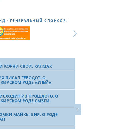
НД - ГЕНЕРАЛЬНЫЙ СПОНСОР:
Й КОРНИ СВОИ. КАЛМАК
ИХ ПИСАЛ ГЕРОДОТ. О
КИРСКОМ РОДЕ «УПЕЙ»
 ИСХОДИТ ИЗ ПРОШЛОГО. О
КИРСКОМ РОДЕ СЫЗГИ
ОМКИ МАЙКЫ-БИЯ. О РОДЕ
АН