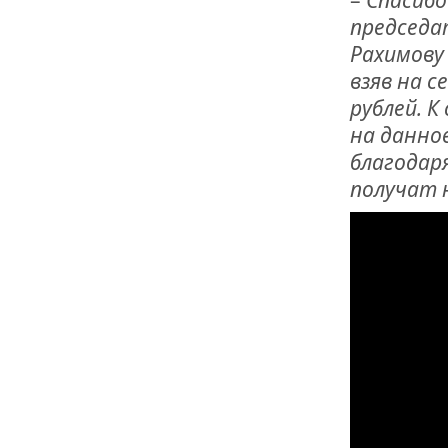
ОТМЕТИЛА 
ОБРАЗОВАН
председа
РОССИИ
Рахимову
взяв на с
рублей. 
на данно
благодар
получат 