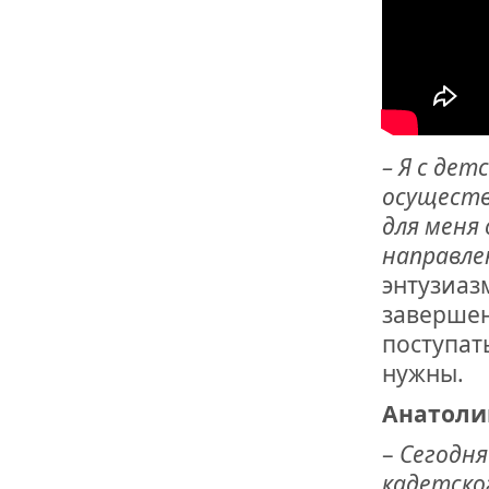
– Я с де
осуществ
для меня
направле
энтузиаз
завершен
поступат
нужны.
Анатоли
–
Сегодня
кадетско