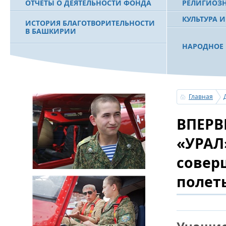
ОТЧЕТЫ О ДЕЯТЕЛЬНОСТИ ФОНДА
РЕЛИГИОЗ
КУЛЬТУРА 
ИСТОРИЯ БЛАГОТВОРИТЕЛЬНОСТИ
В БАШКИРИИ
НАРОДНОЕ 
РАХИМОВ С
ФИЛЬМ О ПЕРВОМ ПРЕЗИДЕНТЕ РБ
ПОБЕДИТЕЛ
МУРТАЗЕ РАХИМОВЕ
«ЗЕМЛЯКИ
Главная
С ПРАЗДНИ
ВПЕРВ
ПОЗДРАВЛЕ
БАШКОРТОС
СОВЕТА БЛ
«УРАЛ
«УРАЛ» М.
совер
полет
УСЕРГАН. 
БАШКИРСК
ОГОНЬ - С
ПОЖАРОВ М