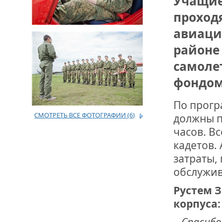
Учащие
проход
ДРУЖБА НЕ 
ВСТРЕЧА Д
авиаци
районе 
В ДОМЕ СВ
ЖИЛИЩНОЙ
самоле
фондом
ВНОВЬ О К
СОВЕТСКОГ
По прогр
ДВА ГОСУД
СМОТРЕТЬ ВСЕ ФОТОГРАФИИ
(6)
должны п
часов. В
ДО ГЛУБИН
ЮСУПОВА П
кадетов.
затраты,
ЛЮБОЙ КОГ
обслужив
ИНТЕРВЬЮ 
«ВЕТЕРАН 
Рустем 
корпуса:
МЕМОРИАЛ 
–
Спасибо