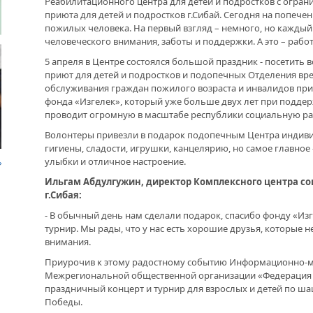
Реабилитационного центра для детей и подростков с огр
приюта для детей и подростков г.Сибай. Сегодня на попечен
ДРУЖБА НЕ СЛАБЕЕТ. СОСТОЯЛАСЬ
пожилых человека. На первый взгляд – немного, но кажды
ВСТРЕЧА ДВУХ РУКОВОДИТЕЛЕЙ
человеческого внимания, заботы и поддержки. А это – рабо
НАЛ
ПОМ
5 апреля в Центре состоялся большой праздник - посетить
В ДОМЕ СВОЕМ. ОБ УНИКАЛЬНОЙ
приют для детей и подростков и подопечных Отделения вр
ЖИЛИЩНОЙ ПРОГРАММЕ
обслуживания граждан пожилого возраста и инвалидов пр
фонда «Изгелек», который уже больше двух лет при подде
ЛАБ
проводит огромную в масштабе республики социальную ра
ЭТА
ВНОВЬ О КАРИМЕ ХАКИМОВЕ. ИМЯ
ПРО
СОВЕТСКОГО ДИПЛОМАТА ОБЪЕДИНЯЕТ
Волонтеры привезли в подарок подопечным Центра индивид
ВОЗ
ДВА ГОСУДАРСТВА
гигиены, сладости, игрушки, канцелярию, но самое главное
НАС
улыбки и отличное настроение.
Ильгам Абдулгужин, директор Комплексного центра с
ДО ГЛУБИНЫ ДУШИ. ФИЛЬМЫ БУЛАТА
ЮСУПОВА ПОКАЗАЛИ В КАЗАХСТАНЕ
г.Сибая:
- В обычный день нам сделали подарок, спасибо фонду «Из
РАК
БЛА
турнир. Мы рады, что у нас есть хорошие друзья, которые 
ЛЮБОЙ КОГДА-ТО ПОСТАРЕЕТ.
«УР
внимания.
ИНТЕРВЬЮ С ГЛАВРЕДОМ ГАЗЕТЫ
ПОД
«ВЕТЕРАН БАШКОРТОСТАНА»
УЧР
Приурочив к этому радостному событию Информационно-м
Межрегиональной общественной организации «Федерация
праздничный концерт и турнир для взрослых и детей по ш
Победы.
МЕМОРИАЛ СОБРАЛ СОСЛУЖИВЦЕВ. УФА