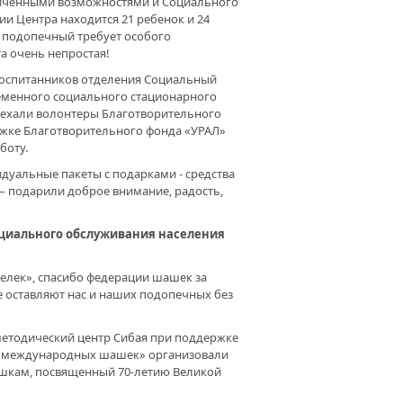
аниченными возможностями и Социального
ии Центра находится 21 ребенок и 24
й подопечный требует особого
та очень непростая!
АЖИВАЯ ЖИЗНИ. ИНОГДА
ОЧЬ – ЗНАЧИТ СПАСТИ
 воспитанников отделения Социальный
еменного социального стационарного
иехали волонтеры Благотворительного
ржке Благотворительного фонда «УРАЛ»
ОРАТОРИЯ СЦИНТИГРАФИИ:
боту.
П II. КЛИНИКА БГМУ
ДОЛЖАЕТ РАСШИРЯТЬ
уальные пакеты с подарками - средства
МОЖНОСТИ ЛЕЧЕНИЯ
 – подарили доброе внимание, радость,
ЕЛЕНИЯ
оциального обслуживания населения
гелек», спасибо федерации шашек за
 ИЗЛЕЧИ́М.
ГОТВОРИТЕЛЬНЫЙ ФОНД
не оставляют нас и наших подопечных без
АЛ» ПРОДОЛЖАЕТ
ДЕРЖИВАТЬ МЕДИЦИНСКИЕ
ЕЖДЕНИЯ РЕСПУБЛИКИ
етодический центр Сибая при поддержке
 международных шашек» организовали
ашкам, посвященный 70-летию Великой