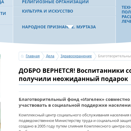
ДА
РЕЛИГИОЗНЫЕ ОРГАНИЗАЦИИ
ТЕХ
КУЛЬТУРА И ИСКУССТВО
ПОЛ
СТИ
РАС
ЛЕЧ
НАРОДНОЕ ПРИЗНАНИЕ. МУРТАЗА
РАХИМОВ СТАЛ ОДНИМ ИЗ
 РБ
ПОБЕДИТЕЛЕЙ ПРОЕКТОВ «АТАЙСАЛ» И
«ЗЕМЛЯКИ»
ЧТО
БОЛ
ПОМ
Главная
Дела
Здравоохранение
Благотворительны
ВОЗ
ПАЦ
С ПРАЗДНИКОМ УРАЗА-БАЙРАМ!
ДОБРО ВЕРНЕТСЯ! Воспитанники с
ПОЗДРАВЛЕНИЕ ПЕРВОГО ПРЕЗИДЕНТА
БАШКОРТОСТАНА, ПРЕДСЕДАТЕЛЯ
получили неожиданный подарок
СОВЕТА БЛАГОТВОРИТЕЛЬНОГО ФОНДА
«УРАЛ» М.Г.РАХИМОВА
ДИА
НУЖ
Благотворительный фонд «Изгелек» совместно
участвовать в социальной поддержке населен
УСЕРГАН. ИЗДАН XХХV ТОМ «ИСТОРИИ
БАШКИРСКИХ РОДОВ»
«НА
Комплексный центр социального обслуживания населения г
НЕЛ
ГОС
подведомственное Министерству труда и социальной защит
ОГОНЬ - СУДЬЯ БЕСПЕЧНОСТИ ЛЮДЕЙ.
ПОЗ
создано в 2005 году путем слияния Комплексного центра с
ПОЖАРОВ МЕНЬШЕ НЕ СТАНОВИТСЯ
ТРУ