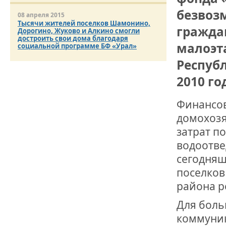
безвоз
08 апреля 2015
ДРУЖБА НЕ 
Тысячи жителей поселков Шамонино,
гражда
ВСТРЕЧА Д
Дорогино, Жуково и Алкино смогли
достроить свои дома благодаря
малоэт
социальной программе БФ «Урал»
В ДОМЕ СВ
ЖИЛИЩНОЙ
Респуб
2010 го
ВНОВЬ О К
СОВЕТСКОГ
Финансов
ДВА ГОСУД
домохозя
затрат по
ДО ГЛУБИН
ЮСУПОВА П
водоотве
сегодняш
ЛЮБОЙ КОГ
поселков
ИНТЕРВЬЮ 
района р
«ВЕТЕРАН 
Для боль
коммуник
МЕМОРИАЛ 