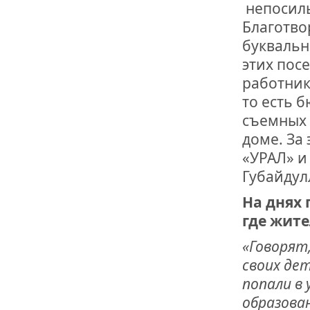
ОТМЕТИЛА 
непосиль
ОБРАЗОВАН
Благотво
РОССИИ
буквальн
этих пос
работник
то есть 
съемных 
доме. За
«УРАЛ» и
Губайдул
На днях 
где жит
«Говорят,
своих де
попали в
образова