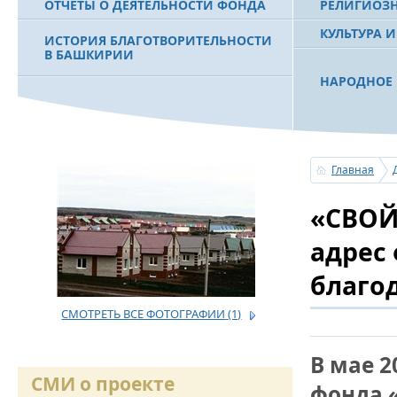
ОТЧЕТЫ О ДЕЯТЕЛЬНОСТИ ФОНДА
РЕЛИГИОЗ
КУЛЬТУРА 
ИСТОРИЯ БЛАГОТВОРИТЕЛЬНОСТИ
В БАШКИРИИ
НАРОДНОЕ 
РАХИМОВ С
ФИЛЬМ О ПЕРВОМ ПРЕЗИДЕНТЕ РБ
ПОБЕДИТЕЛ
МУРТАЗЕ РАХИМОВЕ
«ЗЕМЛЯКИ
Главная
С ПРАЗДНИ
«СВОЙ
ПОЗДРАВЛЕ
БАШКОРТОС
СОВЕТА БЛ
адрес
«УРАЛ» М.
благо
СМОТРЕТЬ ВСЕ ФОТОГРАФИИ
(1)
УСЕРГАН. 
БАШКИРСК
В мае 2
ОГОНЬ - С
СМИ о проекте
фонда 
ПОЖАРОВ М