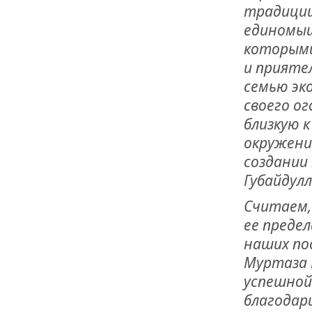
традиции
единомыш
которыми
и прияте
семью эк
своего ог
близкую к
окружени
создании
Губайдулл
Считаем, 
ее преде
наших по
Муртаза 
успешной
благодар